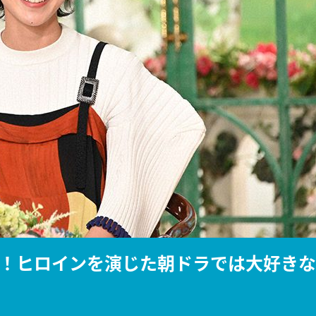
『アイ＝ラブ！げーみん
E齋藤樹愛羅＆佐々木舞
ビュー
！ヒロインを演じた朝ドラでは大好きな