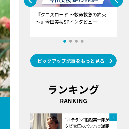
ぐ』＝LOV
『クロスロード ～救命救急の約束
『
香SPインタ
～』今田美桜SPインタビュー
ロ
ン
ピックアップ記事をもっと見る
ランキング
RANKING
1
“ベテラン”船越英一郎が
クビ覚悟のパワハラ謝罪