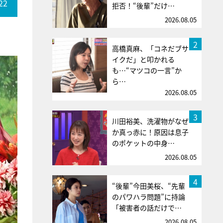
22
拒否！“後輩”だけ…
2026.08.05
2
高橋真麻、「コネだブサ
イクだ」と叩かれる
も…“マツコの一言”か
ら…
2026.08.05
3
川田裕美、洗濯物がなぜ
か真っ赤に！原因は息子
のポケットの中身…
2026.08.05
4
“後輩”今田美桜、“先輩
のパワハラ問題”に持論
「被害者の話だけで…
2026.08.05