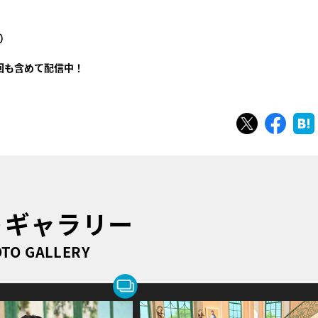
列
）
回も含めて配信中！
ツイート
シェ
トギャラリー
TO GALLERY