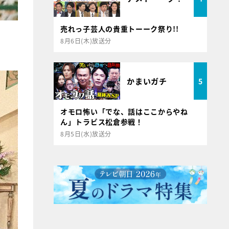
売れっ子芸人の貴重トーーク祭り!!
8月6日(木)放送分
かまいガチ
5
オモロ怖い「でな、話はここからやね
ん」トラビス松倉参戦！
8月5日(水)放送分