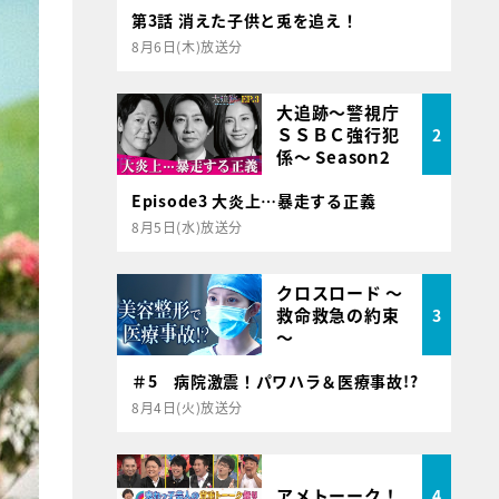
第3話 消えた子供と兎を追え！
8月6日(木)放送分
大追跡～警視庁
ＳＳＢＣ強行犯
2
係～ Season2
Episode3 大炎上…暴走する正義
8月5日(水)放送分
クロスロード ～
救命救急の約束
3
～
＃5 病院激震！パワハラ＆医療事故!?
8月4日(火)放送分
アメトーーク！
4