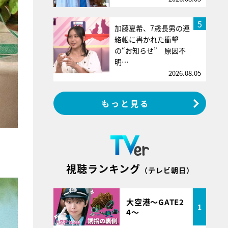
5
加藤夏希、7歳長男の連
絡帳に書かれた衝撃
の“お知らせ” 原因不
明…
2026.08.05
もっと見る
視聴ランキング
（テレビ朝日）
大空港～GATE2
1
4～