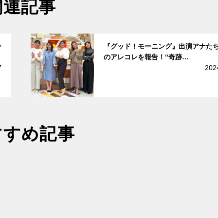
関連記事
サムネイル
ン
『グッド！モーニング』出演アナた
のアレコレを報告！“奇跡…
7
202
すすめ記事