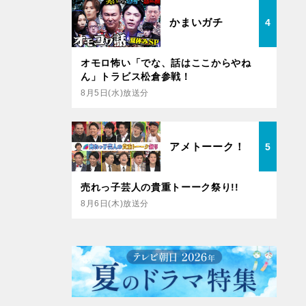
かまいガチ
4
オモロ怖い「でな、話はここからやね
ん」トラビス松倉参戦！
8月5日(水)放送分
アメトーーク！
5
売れっ子芸人の貴重トーーク祭り!!
8月6日(木)放送分