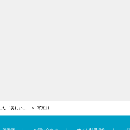
新井恵理那、オフにお忍び訪問した「美しい世界にうっとり」する場所 自身の“声”とともに酔いしれる
写真11