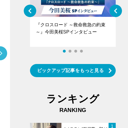
ぐ』＝LOV
『クロスロード ～救命救急の約束
『
香SPインタ
～』今田美桜SPインタビュー
ロ
タ
ピックアップ記事をもっと見る
ランキング
RANKING
1