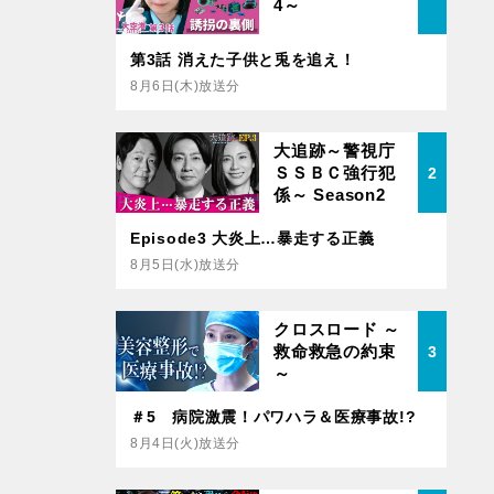
4～
第3話 消えた子供と兎を追え！
8月6日(木)放送分
大追跡～警視庁
ＳＳＢＣ強行犯
2
係～ Season2
Episode3 大炎上…暴走する正義
8月5日(水)放送分
クロスロード ～
救命救急の約束
3
～
＃5 病院激震！パワハラ＆医療事故!?
8月4日(火)放送分