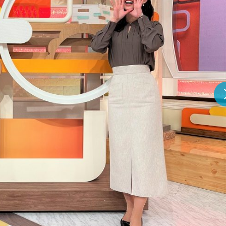
『アイ＝ラブ！げーみん
E齋藤樹愛羅＆佐々木舞
ビュー