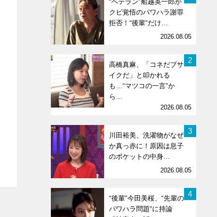
“ベテラン”船越英一郎が
クビ覚悟のパワハラ謝罪
拒否！“後輩”だけ…
2026.08.05
2
高橋真麻、「コネだブサ
イクだ」と叩かれる
も…“マツコの一言”か
ら…
2026.08.05
3
川田裕美、洗濯物がなぜ
か真っ赤に！原因は息子
のポケットの中身…
2026.08.05
4
“後輩”今田美桜、“先輩の
パワハラ問題”に持論