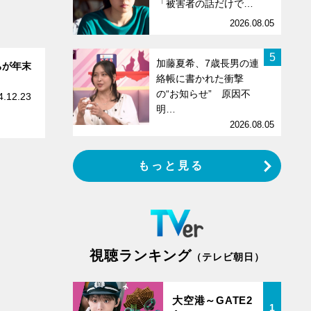
「被害者の話だけで…
2026.08.05
5
加藤夏希、7歳長男の連
ちが年末
絡帳に書かれた衝撃
の“お知らせ” 原因不
4.12.23
明…
2026.08.05
もっと見る
視聴ランキング
（テレビ朝日）
大空港～GATE2
1