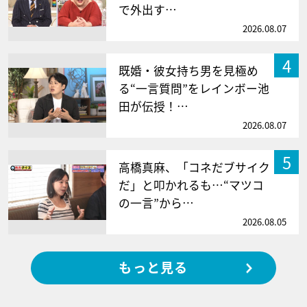
で外出す…
2026.08.07
4
既婚・彼女持ち男を見極め
る“一言質問”をレインボー池
田が伝授！…
2026.08.07
5
高橋真麻、「コネだブサイク
だ」と叩かれるも…“マツコ
の一言”から…
2026.08.05
もっと見る