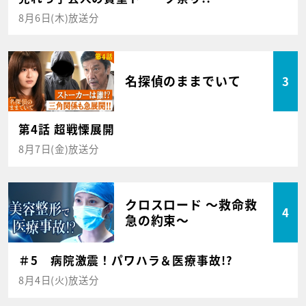
8月6日(木)放送分
名探偵のままでいて
3
第4話 超戦慄展開
8月7日(金)放送分
クロスロード ～救命救
4
急の約束～
＃5 病院激震！パワハラ＆医療事故!?
8月4日(火)放送分