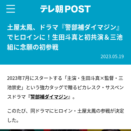
menu
テレ朝POST
土屋太鳳、ドラマ『警部補ダイマジン』
でヒロインに！生田斗真と初共演＆三池
組に念願の初参戦
2023.05.19
2023年7月にスタートする「主演・生田斗真×監督・三
池崇史」という強力タッグで贈るピカレスク・サスペン
スドラマ
『
警部補ダイマジン
』
。
このたび、同ドラマにヒロイン・土屋太鳳の参戦が決定
した。