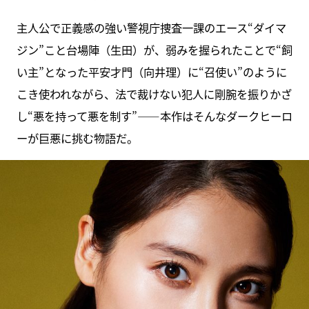
主人公で正義感の強い警視庁捜査一課のエース“ダイマ
ジン”こと台場陣（生田）が、弱みを握られたことで“飼
い主”となった平安才門（向井理）に“召使い”のように
こき使われながら、法で裁けない犯人に剛腕を振りかざ
し“悪を持って悪を制す”――本作はそんなダークヒーロ
ーが巨悪に挑む物語だ。