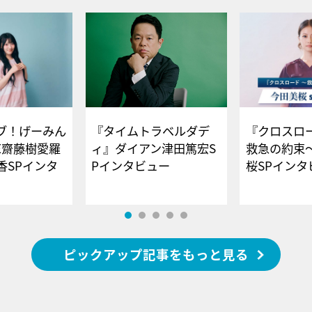
ブ！げーみん
『タイムトラベルダデ
『クロスロー
E齋藤樹愛羅
ィ』ダイアン津田篤宏S
救急の約束
香SPインタ
Pインタビュー
桜SPイ
ピックアップ記事をもっと見る