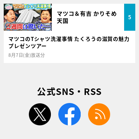
マツコ＆有吉 かりそめ
5
天国
マツコのTシャツ洗濯事情 たくろうの滋賀の魅力
プレゼンツアー
8月7日(金)放送分
公式SNS・RSS
twitter
facebook
rss