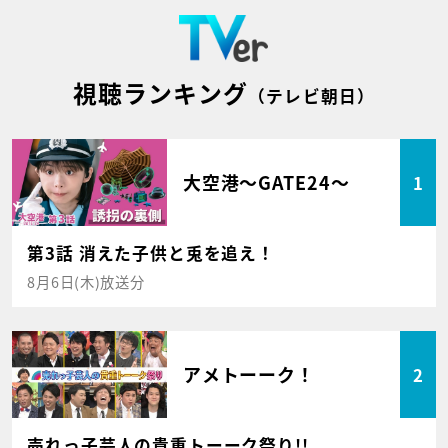
視聴ランキング
（テレビ朝日）
大空港～GATE24～
1
第3話 消えた子供と兎を追え！
8月6日(木)放送分
アメトーーク！
2
売れっ子芸人の貴重トーーク祭り!!