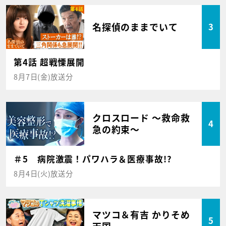
名探偵のままでいて
3
第4話 超戦慄展開
8月7日(金)放送分
クロスロード ～救命救
4
急の約束～
＃5 病院激震！パワハラ＆医療事故!?
8月4日(火)放送分
マツコ＆有吉 かりそめ
5