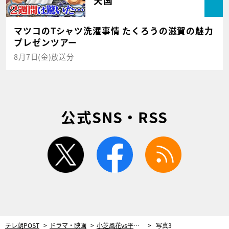
天国
マツコのTシャツ洗濯事情 たくろうの滋賀の魅力
プレゼンツアー
8月7日(金)放送分
公式SNS・RSS
twitter
facebook
rss
テレ朝POST
ドラマ・映画
小芝風花vs平野綾！ドラマ『波よ聞いてくれ』、酔いどれやさぐれバトル勃発
写真3