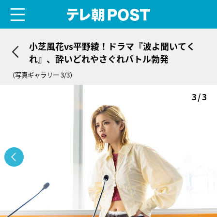
menu
テレ朝POST
小芝風花vs平野綾！ドラマ『波よ聞いてく
れ』、酔いどれやさぐれバトル勃発
（写真ギャラリー 3/3）
3/3