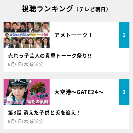
視聴ランキング
（テレビ朝日）
アメトーーク！
1
売れっ子芸人の貴重トーーク祭り!!
8月6日(木)放送分
大空港～GATE24～
2
第3話 消えた子供と兎を追え！
8月6日(木)放送分