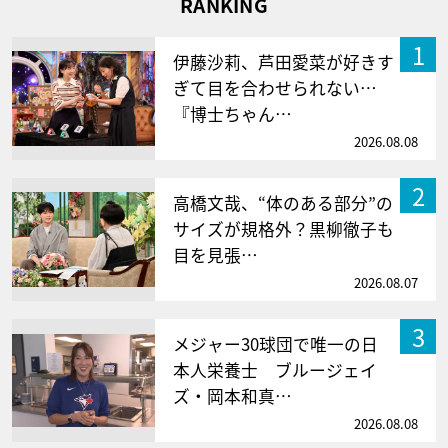
RANKING
1
伊藤沙莉、芦田愛菜が好きす
ぎて目を合わせられない…
『博士ちゃん…
2026.08.08
2
高橋文哉、“体のある部分”の
サイズが規格外？黒柳徹子も
目を見張…
2026.08.07
3
メジャー30球団で唯一の日
本人栄養士 ブルージェイ
ズ・岡本和真…
2026.08.08