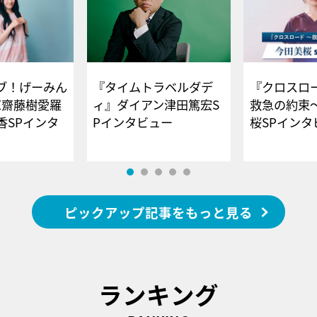
ブ！げーみん
『タイムトラベルダデ
『クロスロー
E齋藤樹愛羅
ィ』ダイアン津田篤宏S
救急の約束
香SPインタ
Pインタビュー
桜SPイ
ピックアップ記事をもっと見る
ランキング