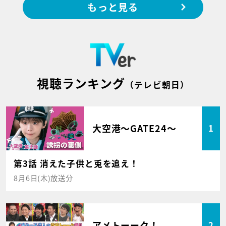
もっと見る
視聴ランキング
（テレビ朝日）
大空港～GATE24～
1
第3話 消えた子供と兎を追え！
8月6日(木)放送分
アメトーーク！
2