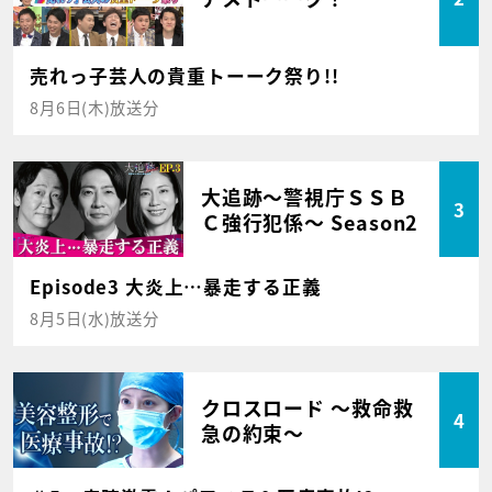
売れっ子芸人の貴重トーーク祭り!!
8月6日(木)放送分
大追跡～警視庁ＳＳＢ
3
Ｃ強行犯係～ Season2
Episode3 大炎上…暴走する正義
8月5日(水)放送分
クロスロード ～救命救
4
急の約束～