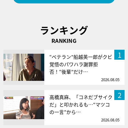
ランキング
RANKING
1
“ベテラン”船越英一郎がクビ
覚悟のパワハラ謝罪拒
否！“後輩”だけ…
2026.08.05
2
高橋真麻、「コネだブサイク
だ」と叩かれるも…“マツコ
の一言”から…
2026.08.05