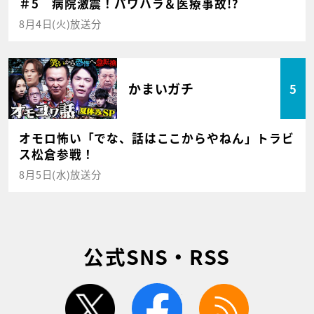
＃5 病院激震！パワハラ＆医療事故!?
8月4日(火)放送分
かまいガチ
5
オモロ怖い「でな、話はここからやねん」トラビ
ス松倉参戦！
8月5日(水)放送分
公式SNS・RSS
twitter
facebook
rss