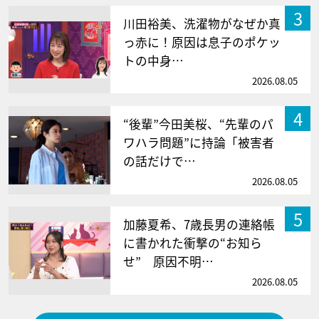
3
川田裕美、洗濯物がなぜか真
っ赤に！原因は息子のポケッ
トの中身…
2026.08.05
4
“後輩”今田美桜、“先輩のパ
ワハラ問題”に持論「被害者
の話だけで…
2026.08.05
5
加藤夏希、7歳長男の連絡帳
に書かれた衝撃の“お知ら
せ” 原因不明…
2026.08.05