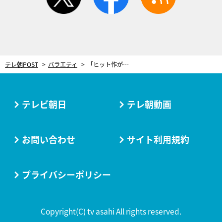
テレ朝POST
バラエティ
「ヒット作が出たのはたまたま」「PPAP」で大ブレイク・古坂大魔王の下積みエピソードに一同驚愕！
テレビ朝日
テレ朝動画
お問い合わせ
サイト利用規約
プライバシーポリシー
Copyright(C) tv asahi All rights reserved.