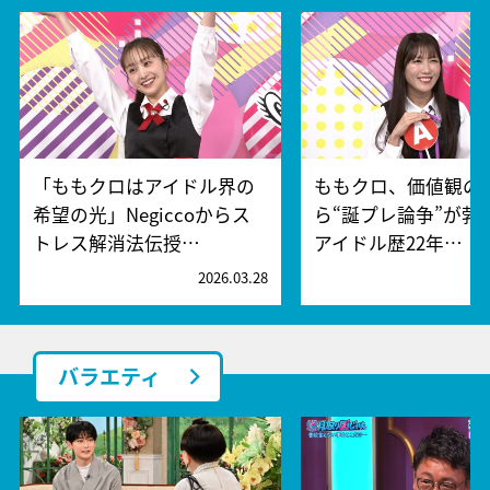
「ももクロはアイドル界の
ももクロ、価値観の
希望の光」Negiccoからス
ら“誕プレ論争”が勃
トレス解消法伝授…
アイドル歴22年…
2026.03.28
2
バラエティ