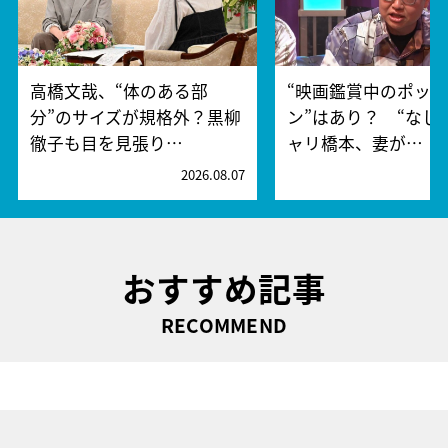
高橋文哉、“体のある部
“映画鑑賞中のポッ
分”のサイズが規格外？黒柳
ン”はあり？ “なし
徹子も目を見張り…
ャリ橋本、妻が…
2026.08.07
2
おすすめ記事
RECOMMEND