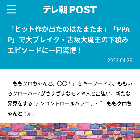
menu
テレ朝POST
「ヒット作が出たのはたまたま」「PPA
P」で大ブレイク・古坂大魔王の下積み
エピソードに一同驚愕！
2023.04.29
「ももクロちゃんと、〇〇！」をキーワードに、ももい
ろクローバーZがさまざまなモノや人と出逢い、新たな
発見をする“アンコントロールバラエティ”
『
ももクロち
ゃんと！
』
。