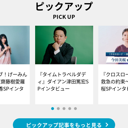
ピックアップ
PICK UP
ブ！げーみん
『タイムトラベルダデ
『クロスロー
E齋藤樹愛羅
ィ』ダイアン津田篤宏S
救急の約束
香SPインタ
Pインタビュー
桜SPイ
ピックアップ記事をもっと見る