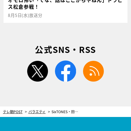
オモロ怖い「でな、話はここからやねん」トラビ
ス松倉参戦！
8月5日(水)放送分
公式SNS・RSS
twitter
facebook
rss
テレ朝POST
バラエティ
SixTONES・田中樹、ミニスカート陸上に3年連続参戦！が…猛烈ダメ出し受ける「最低！」