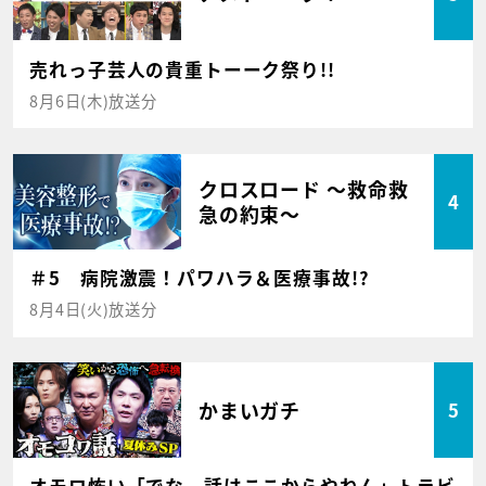
売れっ子芸人の貴重トーーク祭り!!
8月6日(木)放送分
クロスロード ～救命救
4
急の約束～
＃5 病院激震！パワハラ＆医療事故!?
8月4日(火)放送分
かまいガチ
5