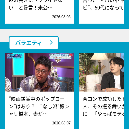
い」と暴言！未公…
ビ”、50代になって…
2026.08.05
2
バラエティ
“映画鑑賞中のポップコー
合コンで成功した女
ン”はあり？ “なし派”銀シ
人、その振る舞いが
ャリ橋本、妻が…
に 「やっぱモテる
2026.08.07
2