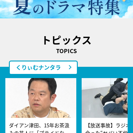
トピックス
TOPICS
くりぃむナンタラ
ダイアン津田、15年お茶汲
【放送事故】ラジオ
みの芸人に「プライドな
合った“ヤバい不仲