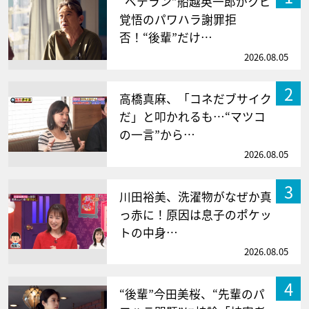
“ベテラン”船越英一郎がクビ
覚悟のパワハラ謝罪拒
否！“後輩”だけ…
2026.08.05
2
高橋真麻、「コネだブサイク
だ」と叩かれるも…“マツコ
の一言”から…
2026.08.05
3
川田裕美、洗濯物がなぜか真
っ赤に！原因は息子のポケッ
トの中身…
2026.08.05
4
“後輩”今田美桜、“先輩のパ