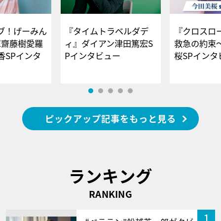
ブ！げーみん
『タイムトラベルダデ
『クロスロー
E齋藤樹愛羅
ィ』ダイアン津田篤宏S
救急の約束
香SPインタ
Pインタビュー
桜SPイ
ピックアップ記事をもっと見る
ランキング
RANKING
1