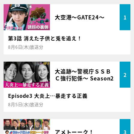
大空港～GATE24～
1
第3話 消えた子供と兎を追え！
8月6日(木)放送分
大追跡～警視庁ＳＳＢ
2
Ｃ強行犯係～ Season2
Episode3 大炎上…暴走する正義
8月5日(水)放送分
アメトーーク！
3