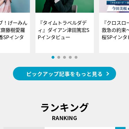
ブ！げーみん
『タイムトラベルダデ
『クロスロー
E齋藤樹愛羅
ィ』ダイアン津田篤宏S
救急の約束
香SPインタ
Pインタビュー
桜SPイ
ピックアップ記事をもっと見る
ランキング
RANKING