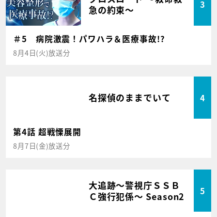
3
急の約束～
＃5 病院激震！パワハラ＆医療事故!?
8月4日(火)放送分
名探偵のままでいて
4
第4話 超戦慄展開
8月7日(金)放送分
大追跡～警視庁ＳＳＢ
5
Ｃ強行犯係～ Season2