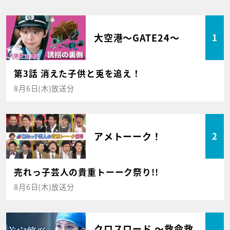
大空港～GATE24～
1
第3話 消えた子供と兎を追え！
8月6日(木)放送分
アメトーーク！
2
売れっ子芸人の貴重トーーク祭り!!
8月6日(木)放送分
クロスロード ～救命救