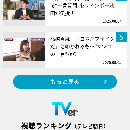
る“一言質問”をレインボー池
田が伝授！…
2026.08.07
5
高橋真麻、「コネだブサイク
だ」と叩かれるも…“マツコ
の一言”から…
2026.08.05
もっと見る
視聴ランキング
（テレビ朝日）