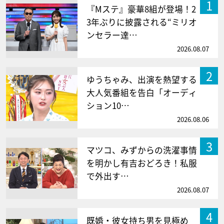
1
『Mステ』豪華8組が登場！2
3年ぶりに披露される“ミリオ
ンセラー達…
2026.08.07
2
ゆうちゃみ、出演を熱望する
大人気番組を告白「オーディ
ション10…
2026.08.06
3
マツコ、みずからの洗濯事情
を明かし有吉おどろき！私服
で外出す…
2026.08.07
4
既婚・彼女持ち男を見極め