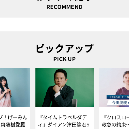
RECOMMEND
ピックアップ
PICK UP
ブ！げーみん
『タイムトラベルダデ
『クロスロー
E齋藤樹愛羅
ィ』ダイアン津田篤宏S
救急の約束