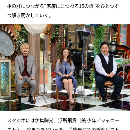
相の肝につながる“家康にまつわる15の謎”をひとつず
つ解き明かしていく。
スタジオには伊集院光、浮所飛貴（美 少年／ジャニー
ズJr.）、谷まりあといった、芸能界屈指の聡明ゲスト