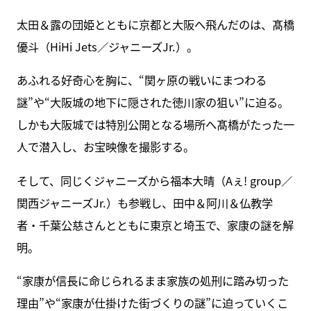
太田＆露の団姫とともに京都と大阪へ飛んだのは、髙橋
優斗（HiHi Jets／ジャニーズJr.）。
あふれる好奇心を胸に、“関ヶ原の戦いにまつわる
謎”や“大阪城の地下に隠された徳川家の狙い”に迫る。
しかも大阪城では特別公開となる場所へ髙橋がたった一
人で潜入し、お宝映像を撮影する。
そして、同じくジャニーズから福本大晴（Aぇ! group／
関西ジャニーズJr.）も参戦し、田中＆阿川＆仏教学
者・千葉公慈さんとともに東京と埼玉で、家康の謎を解
明。
“家康が信長に命じられるまま家族の処刑に踏み切った
理由”や“家康が仕掛けた街づくりの謎”に迫っていくこ