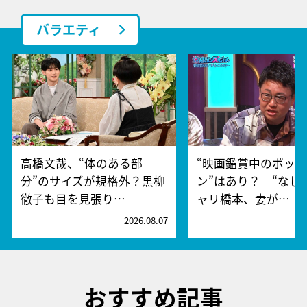
バラエティ
高橋文哉、“体のある部
“映画鑑賞中のポッ
分”のサイズが規格外？黒柳
ン”はあり？ “なし
徹子も目を見張り…
ャリ橋本、妻が…
2026.08.07
2
おすすめ記事