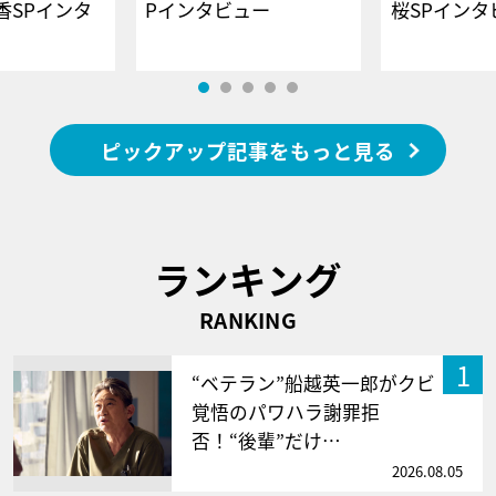
香SPインタ
Pインタビュー
桜SPイ
ピックアップ記事をもっと見る
ランキング
RANKING
1
“ベテラン”船越英一郎がクビ
覚悟のパワハラ謝罪拒
否！“後輩”だけ…
2026.08.05