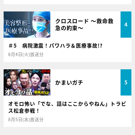
クロスロード ～救命救
4
急の約束～
＃5 病院激震！パワハラ＆医療事故!?
8月4日(火)放送分
かまいガチ
5
オモロ怖い「でな、話はここからやねん」トラビ
ス松倉参戦！
8月5日(水)放送分