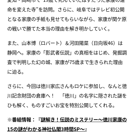
命を変えた寺”を訪問。さらに、岐阜ではテレビ初公開
となる家康の手紙も見せてもらいながら、家康が関ケ原
の戦いで勝てた本当の理由を解き明かしていく。
また、山本博（ロバート）＆河田陽菜（日向坂46）は
静岡へ。家康の「影武者伝説」の真相をはじめ、発掘調
査で判明した幻の城、家康が75歳まで生きられた理由
に迫る。
さらに、今回は徳川家広さんもロケに参加し、なんと徳
川記念財団の倉庫へ！ 「徳川」の名字に隠された謎を
ひも解く、ものすごいお宝を特別公開してくれる。
※番組情報：『
謎解き！伝説のミステリー～徳川家康の
15の謎がわかる神社仏閣3時間SP～
』