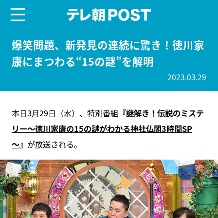
menu
テレ朝POST
爆笑問題、新発見の連続に驚き！徳川家
康にまつわる“15の謎”を解明
2023.03.29
本日3月29日（水）、特別番組
『
謎解き！伝説のミステ
リー～徳川家康の15の謎がわかる神社仏閣3時間SP
～
』
が放送される。