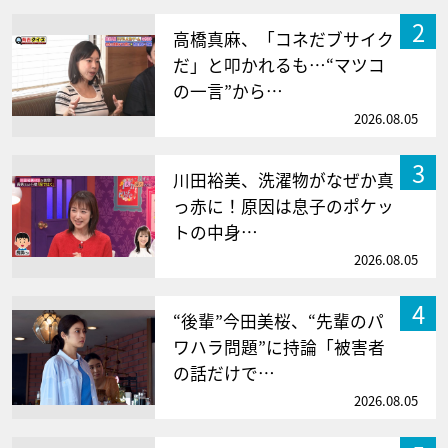
2
高橋真麻、「コネだブサイク
だ」と叩かれるも…“マツコ
の一言”から…
2026.08.05
3
川田裕美、洗濯物がなぜか真
っ赤に！原因は息子のポケッ
トの中身…
2026.08.05
4
“後輩”今田美桜、“先輩のパ
ワハラ問題”に持論「被害者
の話だけで…
2026.08.05