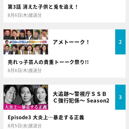
第3話 消えた子供と兎を追え！
8月6日(木)放送分
アメトーーク！
2
売れっ子芸人の貴重トーーク祭り!!
8月6日(木)放送分
大追跡～警視庁ＳＳＢ
3
Ｃ強行犯係～ Season2
Episode3 大炎上…暴走する正義
8月5日(水)放送分