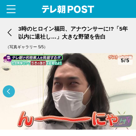
menu
テレ朝POST
3時のヒロイン福田、アナウンサーに!?「5年
以内に退社し…」大きな野望を告白
（写真ギャラリー 5/5）
5/5