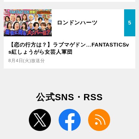
ロンドンハーツ
5
【恋の行方は？】ラブマゲドン…FANTASTICSv
s紅しょうがら女芸人軍団
8月4日(火)放送分
公式SNS・RSS
twitter
facebook
rss