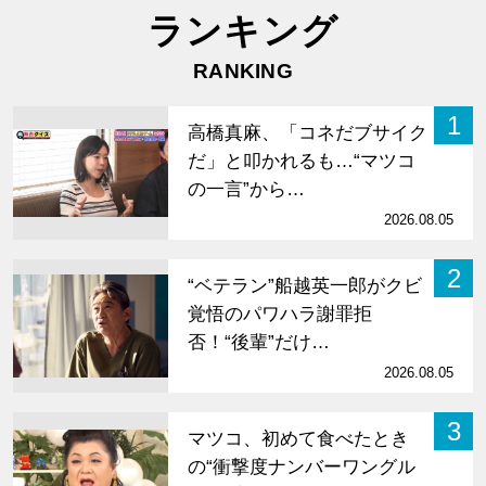
ランキング
RANKING
1
高橋真麻、「コネだブサイク
だ」と叩かれるも…“マツコ
の一言”から…
2026.08.05
2
“ベテラン”船越英一郎がクビ
覚悟のパワハラ謝罪拒
否！“後輩”だけ…
2026.08.05
3
マツコ、初めて食べたとき
の“衝撃度ナンバーワングル