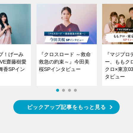
ブ！げーみ
『クロスロード ～救命
『マジプロ
VE齋藤樹愛
救急の約束～』今田美
ー、ももク
舞香SPイン
桜SPインタビュー
クロ×東京0
タビュー
ピックアップ記事をもっと見る