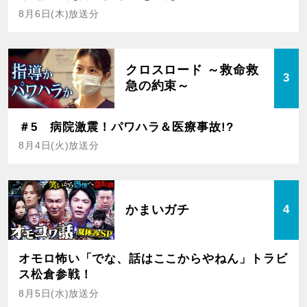
8月6日(木)放送分
クロスロード ～救命救
3
急の約束～
＃5 病院激震！パワハラ＆医療事故!?
8月4日(火)放送分
かまいガチ
4
オモロ怖い「でな、話はここからやねん」トラビ
ス松倉参戦！
8月5日(水)放送分