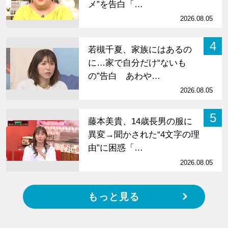
メ”を告白「…
2026.08.05
4
若槻千夏、家族にはあるの
に…家で自分だけ“ないも
の”告白 あわや…
2026.08.05
5
藤本美貴、14歳長男の服に
異変→聞かされた“4文字の理
由”に困惑「…
2026.08.05
もっと見る