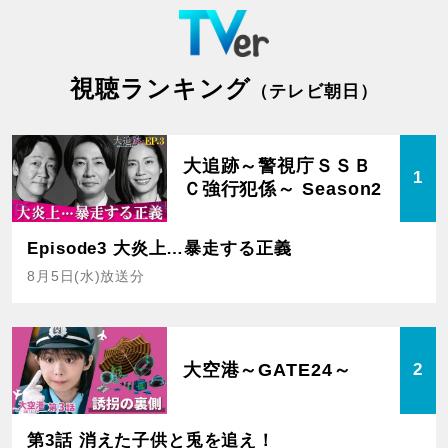
視聴ランキング
（テレビ朝日）
大追跡～警視庁ＳＳＢ
1
Ｃ強行犯係～ Season2
Episode3 大炎上…暴走する正義
8月5日(水)放送分
大空港～GATE24～
2
第3話 消えた子供と兎を追え！