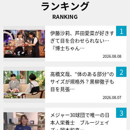
ランキング
RANKING
1
伊藤沙莉、芦田愛菜が好きす
ぎて目を合わせられない…
『博士ちゃん…
2026.08.08
2
高橋文哉、“体のある部分”の
サイズが規格外？黒柳徹子も
目を見張…
2026.08.07
3
メジャー30球団で唯一の日
本人栄養士 ブルージェイ