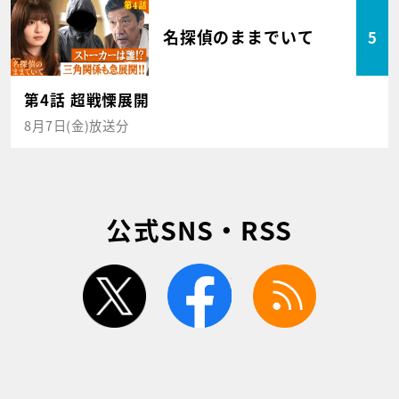
名探偵のままでいて
5
第4話 超戦慄展開
8月7日(金)放送分
公式SNS・RSS
twitter
facebook
rss