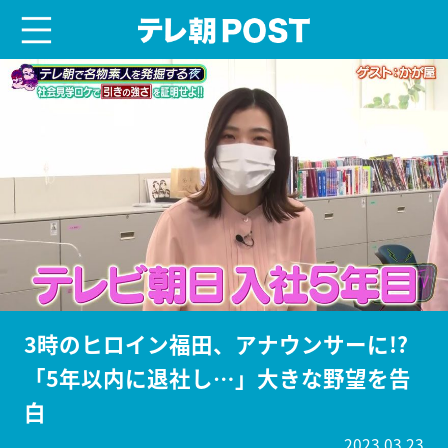
menu
テレ朝POST
3時のヒロイン福田、アナウンサーに!?
「5年以内に退社し…」大きな野望を告
白
2023.03.23