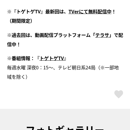
※『トゲトゲTV』最新回は、
TVerにて無料配信中
！
（期間限定）
※過去回は、動画配信プラットフォーム「
テラサ
」で配
信中！
※番組情報：『
トゲトゲTV
』
毎週水曜 深夜0：15～、テレビ朝日系24局（※一部地
域を除く）
ス
フォトギャラリー