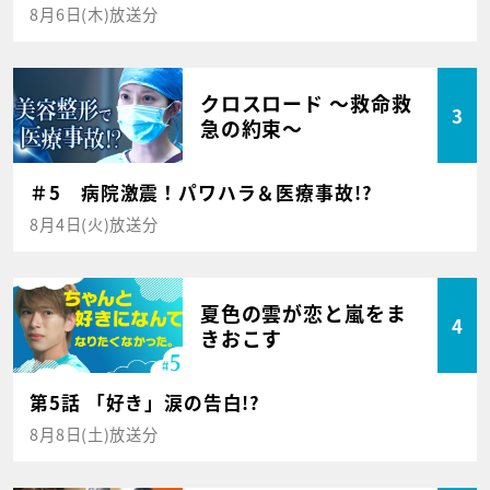
8月6日(木)放送分
クロスロード ～救命救
3
急の約束～
＃5 病院激震！パワハラ＆医療事故!?
8月4日(火)放送分
夏色の雲が恋と嵐をま
4
きおこす
第5話 「好き」涙の告白!?
8月8日(土)放送分