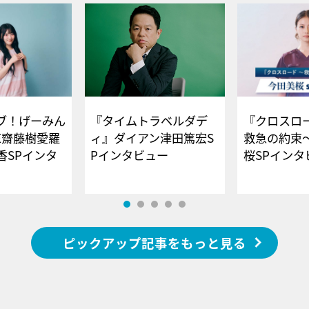
ブ！げーみん
『タイムトラベルダデ
『クロスロー
E齋藤樹愛羅
ィ』ダイアン津田篤宏S
救急の約束
香SPインタ
Pインタビュー
桜SPイ
ピックアップ記事をもっと見る