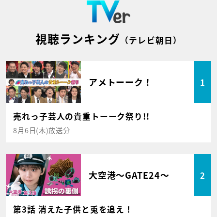
視聴ランキング
（テレビ朝日）
アメトーーク！
1
売れっ子芸人の貴重トーーク祭り!!
8月6日(木)放送分
大空港～GATE24～
2
第3話 消えた子供と兎を追え！