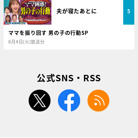
夫が寝たあとに
5
ママを振り回す 男の子の行動SP
8月4日(火)放送分
公式SNS・RSS
twitter
facebook
rss