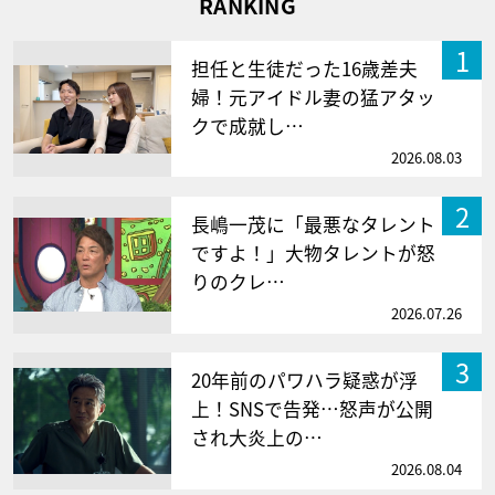
RANKING
1
担任と生徒だった16歳差夫
婦！元アイドル妻の猛アタッ
クで成就し…
2026.08.03
2
長嶋一茂に「最悪なタレント
ですよ！」大物タレントが怒
りのクレ…
2026.07.26
3
20年前のパワハラ疑惑が浮
上！SNSで告発…怒声が公開
され大炎上の…
2026.08.04