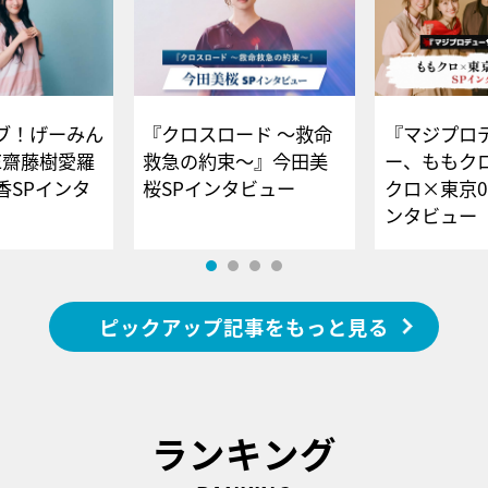
ブ！げーみん
『クロスロード ～救命
『マジプロ
E齋藤樹愛羅
救急の約束～』今田美
ー、ももク
香SPインタ
桜SPインタビュー
クロ×東京0
ンタビュー
ピックアップ記事をもっと見る
ランキング