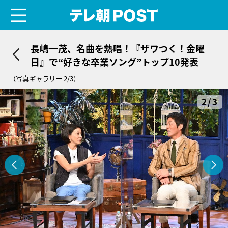
menu
テレ朝POST
長嶋一茂、名曲を熱唱！『ザワつく！金曜
日』で“好きな卒業ソング”トップ10発表
（写真ギャラリー 2/3）
2/3