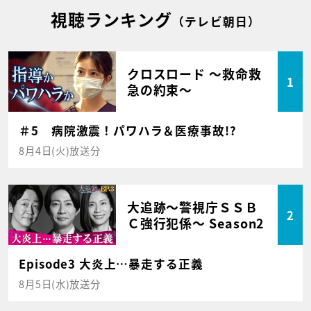
視聴ランキング
（テレビ朝日）
クロスロード ～救命救
1
急の約束～
＃5 病院激震！パワハラ＆医療事故!?
8月4日(火)放送分
大追跡～警視庁ＳＳＢ
2
Ｃ強行犯係～ Season2
Episode3 大炎上…暴走する正義
8月5日(水)放送分