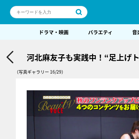
ドラマ・映画
バラエティ
音
河北麻友子も実践中！“足上げ
（写真ギャラリー 16/29）