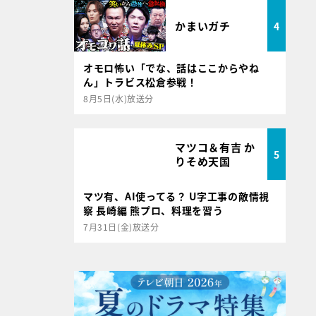
かまいガチ
4
オモロ怖い「でな、話はここからやね
ん」トラビス松倉参戦！
8月5日(水)放送分
マツコ＆有吉 か
5
りそめ天国
マツ有、AI使ってる？ U字工事の敵情視
察 長崎編 熊プロ、料理を習う
7月31日(金)放送分