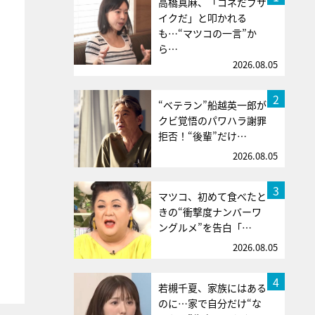
高橋真麻、「コネだブサ
イクだ」と叩かれる
も…“マツコの一言”か
ら…
2026.08.05
2
“ベテラン”船越英一郎が
クビ覚悟のパワハラ謝罪
拒否！“後輩”だけ…
2026.08.05
3
マツコ、初めて食べたと
きの“衝撃度ナンバーワ
ングルメ”を告白「…
2026.08.05
4
若槻千夏、家族にはある
のに…家で自分だけ“な