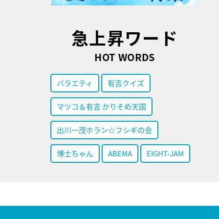
急上昇ワード
HOT WORDS
バラエティ
有吉クイズ
マツコ＆有吉 かりそめ天国
出川一茂ホラン☆フシギの会
博士ちゃん
ABEMA
EIGHT-JAM