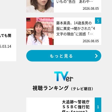
いもの”告白 あわや…
2026.08.05
5
藤本美貴、14歳長男の
服に異変→聞かされた“4
文字の理由”に困惑「…
私でも簡
2026.08.05
6.03.14
もっと見る
視聴ランキング
（テレビ朝日）
大追跡～警視庁
ＳＳＢＣ強行犯
1
係～ Season2