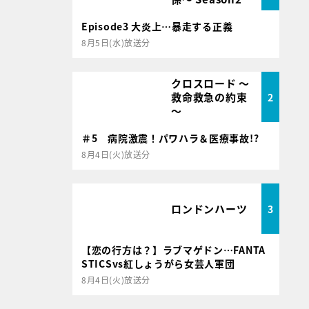
Episode3 大炎上…暴走する正義
8月5日(水)放送分
クロスロード ～
救命救急の約束
2
～
＃5 病院激震！パワハラ＆医療事故!?
8月4日(火)放送分
ロンドンハーツ
3
【恋の行方は？】ラブマゲドン…FANTA
STICSvs紅しょうがら女芸人軍団
8月4日(火)放送分