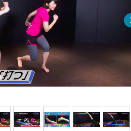
『アイ＝ラブ！げーみん
E齋藤樹愛羅＆佐々木舞
ビュー