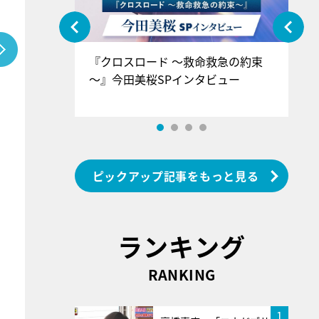
ぐ』＝LOV
『クロスロード ～救命救急の約束
『
香SPインタ
～』今田美桜SPインタビュー
ロ
ン
ピックアップ記事をもっと見る
ランキング
RANKING
1