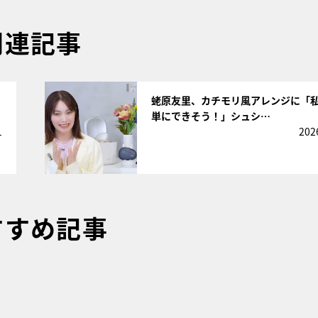
関連記事
サムネイル
蛯原友里、カチモリ風アレンジに「
単にできそう！」シュシ…
1
202
すすめ記事