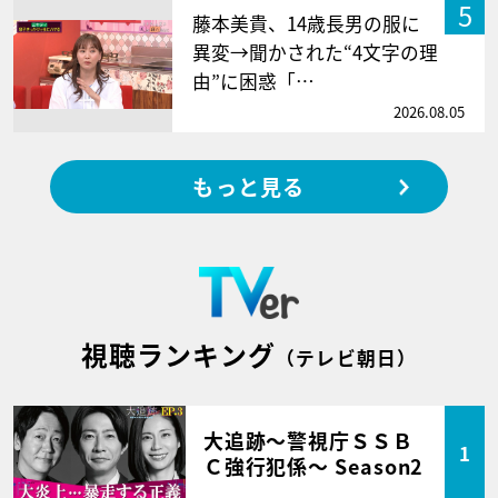
5
藤本美貴、14歳長男の服に
異変→聞かされた“4文字の理
由”に困惑「…
2026.08.05
もっと見る
視聴ランキング
（テレビ朝日）
大追跡～警視庁ＳＳＢ
1
Ｃ強行犯係～ Season2