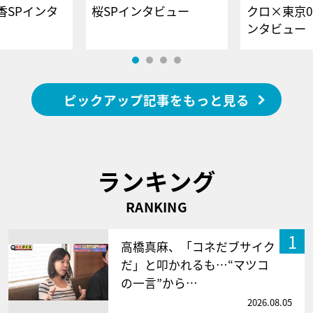
香SPインタ
桜SPインタビュー
クロ×東京0
ンタビュー
ピックアップ記事をもっと見る
ランキング
RANKING
1
高橋真麻、「コネだブサイク
だ」と叩かれるも…“マツコ
の一言”から…
2026.08.05