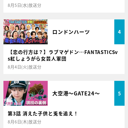
8月5日(水)放送分
ロンドンハーツ
4
【恋の行方は？】ラブマゲドン…FANTASTICSv
s紅しょうがら女芸人軍団
8月4日(火)放送分
大空港～GATE24～
5
第3話 消えた子供と兎を追え！
8月6日(木)放送分