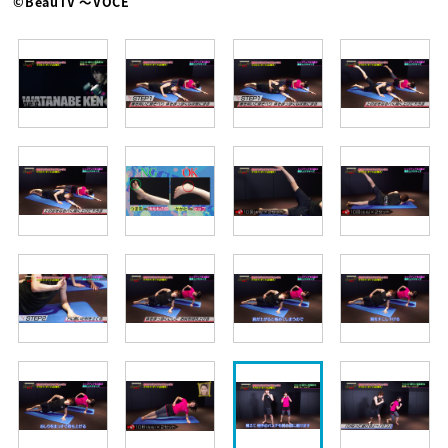
©BeauTV ～VOCE