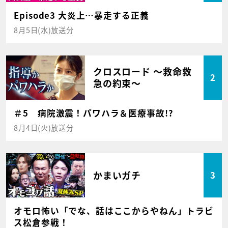
Episode3 大炎上…暴走する正義
8月5日(水)放送分
クロスロード ～救命救
2
急の約束～
＃5 病院激震！パワハラ＆医療事故!?
8月4日(火)放送分
かまいガチ
3
オモロ怖い「でな、話はここからやねん」トラビ
ス松倉参戦！