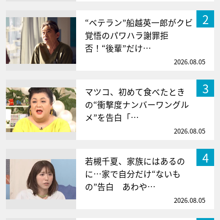
2
“ベテラン”船越英一郎がクビ
覚悟のパワハラ謝罪拒
否！“後輩”だけ…
2026.08.05
3
マツコ、初めて食べたとき
の“衝撃度ナンバーワングル
メ”を告白「…
2026.08.05
4
若槻千夏、家族にはあるの
に…家で自分だけ“ないも
の”告白 あわや…
2026.08.05