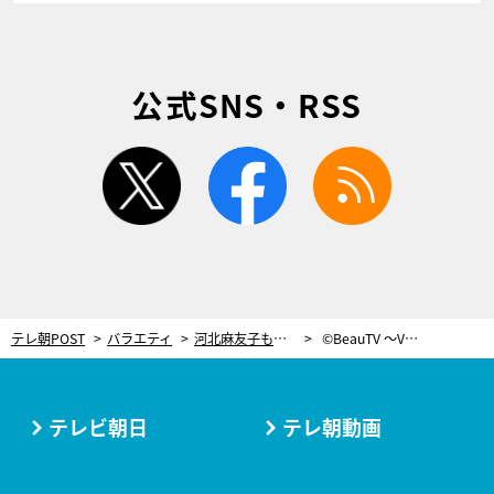
公式SNS・RSS
twitter
facebook
rss
テレ朝POST
バラエティ
河北麻友子も実践中！“足上げトレーニング”でヒップアップを目指す
©BeauTV ～VOCE
テレビ朝日
テレ朝動画