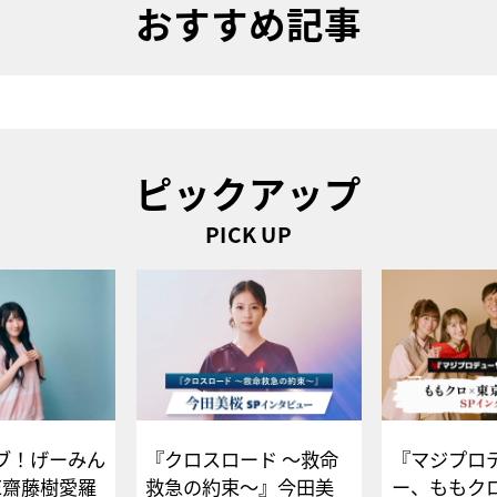
おすすめ記事
ピックアップ
PICK UP
ブ！げーみん
『クロスロード ～救命
『マジプロ
E齋藤樹愛羅
救急の約束～』今田美
ー、ももク