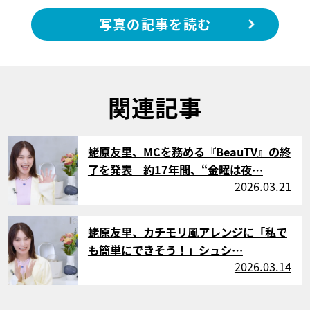
写真の記事を読む
関連記事
サムネイル
蛯原友里、MCを務める『BeauTV』の終
了を発表 約17年間、“金曜は夜…
2026.03.21
サムネイル
蛯原友里、カチモリ風アレンジに「私で
も簡単にできそう！」シュシ…
2026.03.14