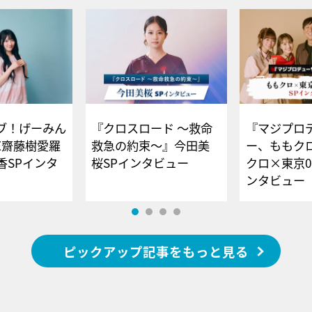
ブ！げーみん
『クロスロード ～救命
『マジプロ
E齋藤樹愛羅
救急の約束～』今田美
ー、ももク
香SPインタ
桜SPインタビュー
クロ×東京0
ンタビュー
ピックアップ記事をもっと見る