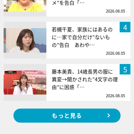
メ”を告白「…
2026.08.05
4
若槻千夏、家族にはあるの
に…家で自分だけ“ないも
の”告白 あわや…
2026.08.05
5
藤本美貴、14歳長男の服に
異変→聞かされた“4文字の理
由”に困惑「…
2026.08.05
もっと見る