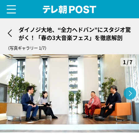
menu
テレ朝POST
ダイノジ大地、“全力ヘドバン”にスタジオ驚
がく！「春の3大音楽フェス」を徹底解剖
（写真ギャラリー 1/7）
1/7