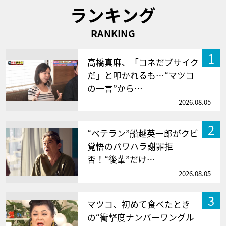
ランキング
RANKING
1
高橋真麻、「コネだブサイク
だ」と叩かれるも…“マツコ
の一言”から…
2026.08.05
2
“ベテラン”船越英一郎がクビ
覚悟のパワハラ謝罪拒
否！“後輩”だけ…
2026.08.05
3
マツコ、初めて食べたとき
の“衝撃度ナンバーワングル