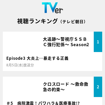
視聴ランキング
（テレビ朝日）
大追跡～警視庁ＳＳＢ
1
Ｃ強行犯係～ Season2
Episode3 大炎上…暴走する正義
8月5日(水)放送分
クロスロード ～救命救
2
急の約束～
＃5 病院激震！パワハラ＆医療事故!?