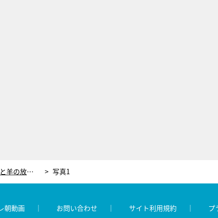
31歳の若き男性が手掛ける“ポツンと羊の放牧場”。12年前の震災きっかけに移住、現在も復興に力注ぐ
写真1
レ朝動画
お問い合わせ
サイト利用規約
プ