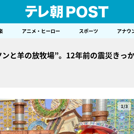
テレ
楽
アニメ・ヒーロー
スポーツ
アナウ
ツンと羊の放牧場”。12年前の震災きっ
1/3