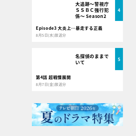
大追跡～警視庁
ＳＳＢＣ強行犯
4
係～ Season2
Episode3 大炎上…暴走する正義
8月5日(水)放送分
名探偵のままで
5
いて
第4話 超戦慄展開
8月7日(金)放送分