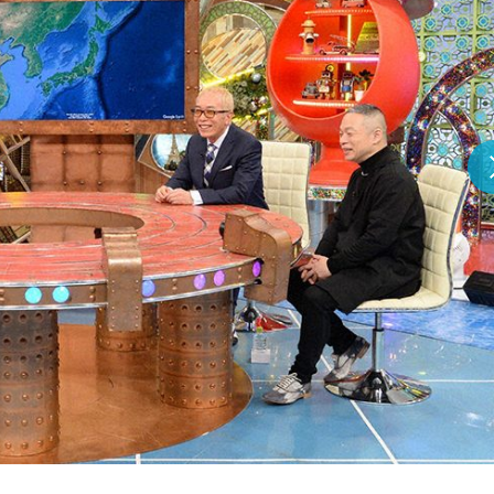
『アイ＝ラブ！げーみん
E齋藤樹愛羅＆佐々木舞
ビュー