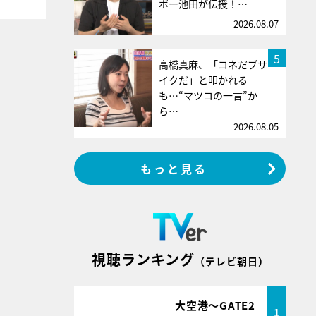
ボー池田が伝授！…
2026.08.07
5
高橋真麻、「コネだブサ
イクだ」と叩かれる
も…“マツコの一言”か
ら…
2026.08.05
もっと見る
視聴ランキング
（テレビ朝日）
大空港～GATE2
1