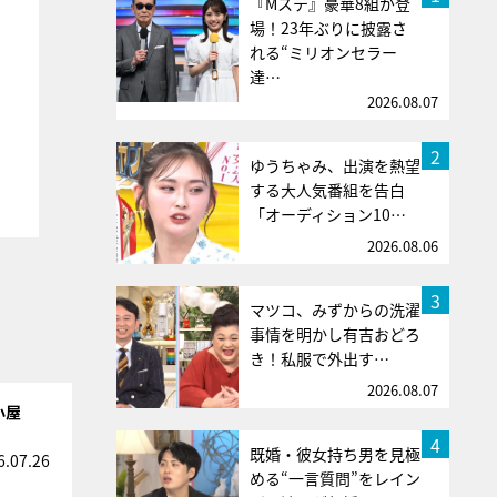
『Mステ』豪華8組が登
場！23年ぶりに披露さ
れる“ミリオンセラー
達…
2026.08.07
2
ゆうちゃみ、出演を熱望
する大人気番組を告白
「オーディション10…
2026.08.06
3
マツコ、みずからの洗濯
事情を明かし有吉おどろ
き！私服で外出す…
2026.08.07
小屋
4
既婚・彼女持ち男を見極
6.07.26
める“一言質問”をレイン