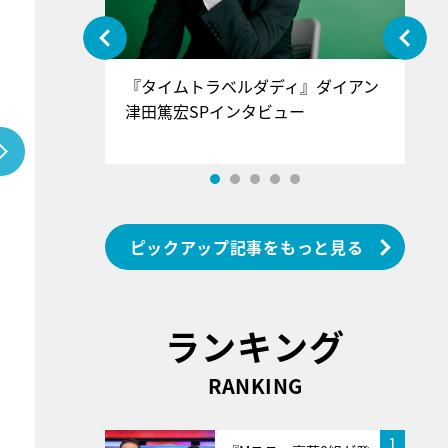
ぐ』＝LOV
『タイムトラベルダディ』ダイアン
『
香SPインタ
津田篤宏SPインタビュー
～
ピックアップ記事をもっと見る
ランキング
RANKING
1