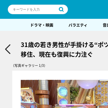
ドラマ・映画
バラエティ
音
31歳の若き男性が手掛ける“ポ
移住、現在も復興に力注ぐ
（写真ギャラリー 1/3）