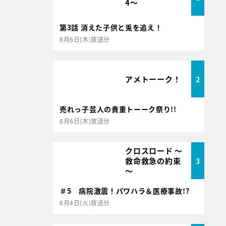
4～
第3話 消えた子供と兎を追え！
8月6日(木)放送分
アメトーーク！
2
売れっ子芸人の貴重トーーク祭り!!
8月6日(木)放送分
クロスロード ～
救命救急の約束
3
～
＃5 病院激震！パワハラ＆医療事故!?
8月4日(火)放送分