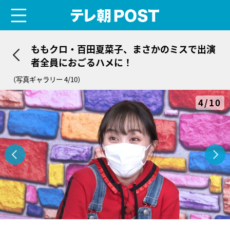
menu
テレ朝POST
ももクロ・百田夏菜子、まさかのミスで出演
者全員におごるハメに！
（写真ギャラリー 4/10）
4/10