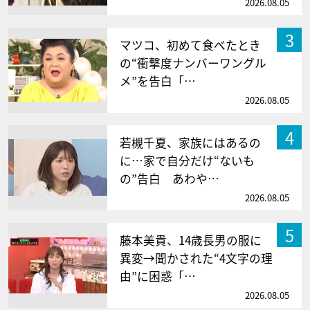
2026.08.05
3
マツコ、初めて食べたとき
の“衝撃度ナンバーワングル
メ”を告白「…
2026.08.05
4
若槻千夏、家族にはあるの
に…家で自分だけ“ないも
の”告白 あわや…
2026.08.05
5
藤本美貴、14歳長男の服に
異変→聞かされた“4文字の理
由”に困惑「…
2026.08.05