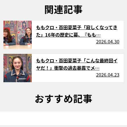
関連記事
サムネイル
ももクロ・百田夏菜子「寂しくなってき
た」16年の歴史に幕、『もも…
2026.04.30
サムネイル
ももクロ・百田夏菜子「こんな最終回イ
ヤだ！」衝撃の過去暴露でメ…
2026.04.23
おすすめ記事