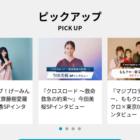
ピックアップ
PICK UP
ブ！げーみん
『クロスロード ～救命
『マジプロ
E齋藤樹愛羅
救急の約束～』今田美
ー、ももク
香SPインタ
桜SPインタビュー
クロ×東京0
ンタビュー