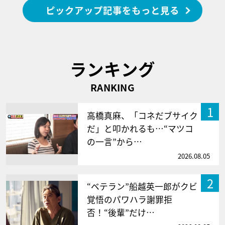
ピックアップ記事をもっと見る
ランキング
RANKING
1
高橋真麻、「コネだブサイク
だ」と叩かれるも…“マツコ
の一言”から…
2026.08.05
2
“ベテラン”船越英一郎がクビ
覚悟のパワハラ謝罪拒
否！“後輩”だけ…