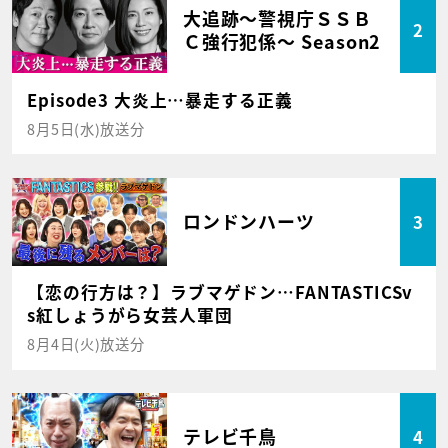
大追跡～警視庁ＳＳＢ
2
Ｃ強行犯係～ Season2
Episode3 大炎上…暴走する正義
8月5日(水)放送分
ロンドンハーツ
3
【恋の行方は？】ラブマゲドン…FANTASTICSv
s紅しょうがら女芸人軍団
8月4日(火)放送分
テレビ千鳥
4