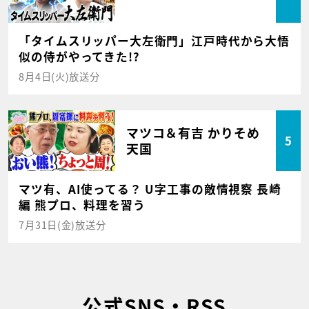
「タイムスリッパー大左衛門」江戸時代から大悟
似の侍がやってきた!?
8月4日(火)放送分
マツコ＆有吉 かりそめ
5
天国
マツ有、AI使ってる？ U字工事の敵情視察 長崎
編 熊プロ、料理を習う
7月31日(金)放送分
公式SNS・RSS