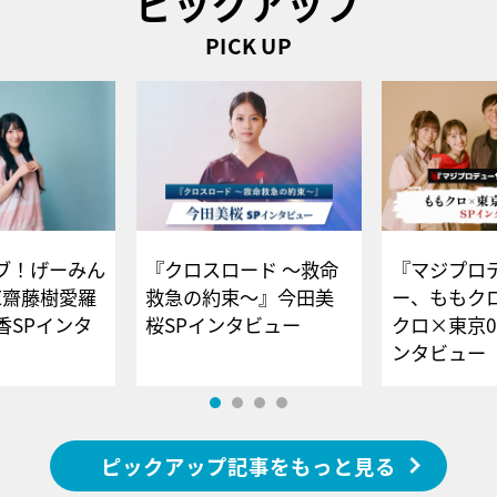
ピックアップ
PICK UP
ブ！げーみん
『クロスロード ～救命
『マジプロ
E齋藤樹愛羅
救急の約束～』今田美
ー、ももク
香SPインタ
桜SPインタビュー
クロ×東京0
ンタビュー
ピックアップ記事をもっと見る