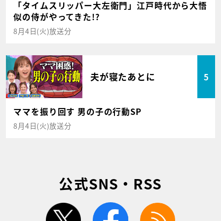
「タイムスリッパー大左衛門」江戸時代から大悟
似の侍がやってきた!?
8月4日(火)放送分
夫が寝たあとに
5
ママを振り回す 男の子の行動SP
8月4日(火)放送分
公式SNS・RSS
twitter
facebook
rss