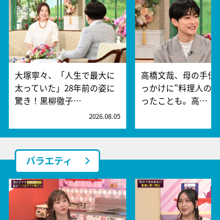
大塚寧々、「人生で最大に
高橋文哉、母の手伝
太っていた」28年前の姿に
っかけに“料理人の夢
驚き！黒柳徹子…
ったことも。高…
2026.08.05
2
バラエティ