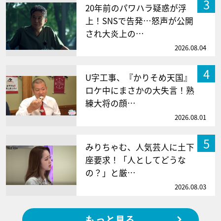
3
20年前のパワハラ疑惑が浮
上！SNSで告発…怒声が公開
され大炎上の…
2026.08.04
4
U字工事、『かりそめ天国』
ロケ中にまさかの大失言！熟
練大将の顔…
2026.08.01
5
みりちゃむ、人気芸人に土下
座要求！「人としてどうな
の？」と厳…
2026.08.03
もっと見る