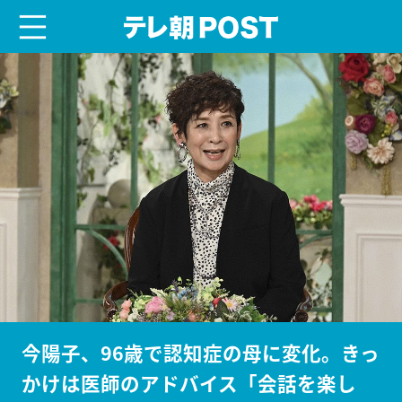
menu
テレ朝POST
今陽子、96歳で認知症の母に変化。きっ
かけは医師のアドバイス「会話を楽し