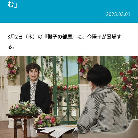
む」
2023.03.01
3月2日（木）の
『
徹子の部屋
』
に、今陽子が登場す
る。