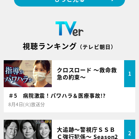
視聴ランキング
（テレビ朝日）
クロスロード ～救命救
1
急の約束～
＃5 病院激震！パワハラ＆医療事故!?
8月4日(火)放送分
大追跡～警視庁ＳＳＢ
2
Ｃ強行犯係～ Season2