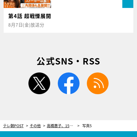
第4話 超戦慄展開
8月7日(金)放送分
公式SNS・RSS
twitter
facebook
rss
テレ朝POST
その他
高橋惠子、15歳で衝撃の女優デビュー。セミヌード、堕胎シーン…体当たりの初主演作は「内容も知らずに勢いで（笑）」
写真5