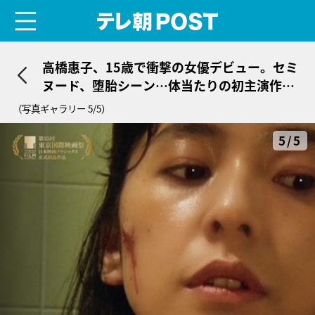
menu
テレ朝POST
高橋惠子、15歳で衝撃の女優デビュー。セミ
ヌード、堕胎シーン…体当たりの初主演作は
「内容も知らずに勢いで（笑）」
（写真ギャラリー 5/5）
5/5