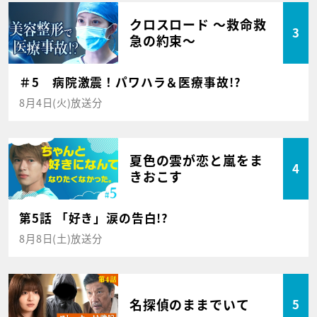
クロスロード ～救命救
3
急の約束～
＃5 病院激震！パワハラ＆医療事故!?
8月4日(火)放送分
夏色の雲が恋と嵐をま
4
きおこす
第5話 「好き」涙の告白!?
8月8日(土)放送分
名探偵のままでいて
5