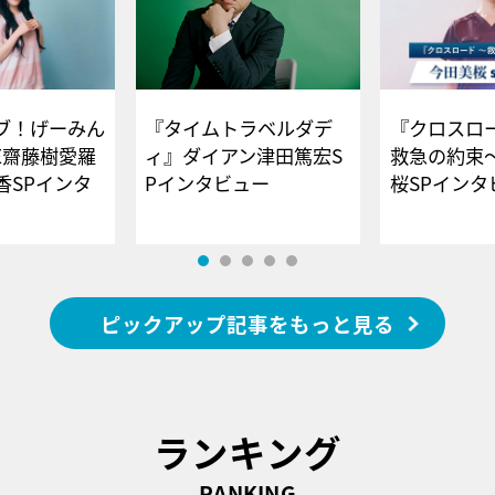
ブ！げーみん
『タイムトラベルダデ
『クロスロー
E齋藤樹愛羅
ィ』ダイアン津田篤宏S
救急の約束
香SPインタ
Pインタビュー
桜SPイ
ピックアップ記事をもっと見る
ランキング
RANKING