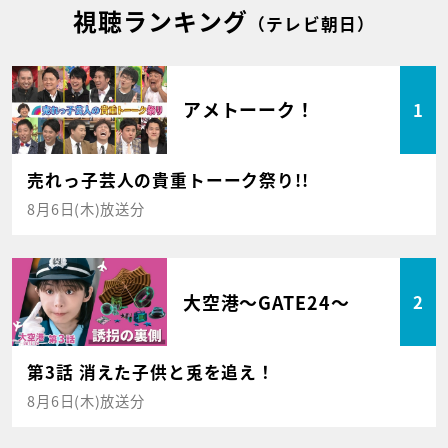
視聴ランキング
（テレビ朝日）
アメトーーク！
1
売れっ子芸人の貴重トーーク祭り!!
8月6日(木)放送分
大空港～GATE24～
2
第3話 消えた子供と兎を追え！
8月6日(木)放送分