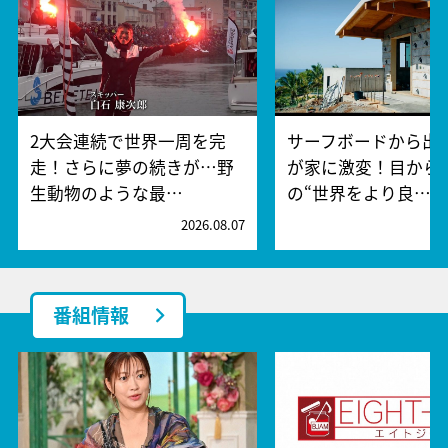
2大会連続で世界一周を完
サーフボードから出
走！さらに夢の続きが…野
が家に激変！目から
生動物のような最…
の“世界をより良…
2026.08.07
2
番組情報