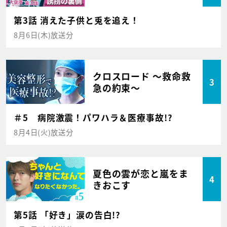
第3話 消えた子供と兎を追え！
8月6日(木)放送分
クロスロード ～救命救
3
急の約束～
＃5 病院激震！パワハラ＆医療事故!?
8月4日(火)放送分
夏色の雲が恋と嵐をま
4
きおこす
第5話 「好き」涙の告白!?