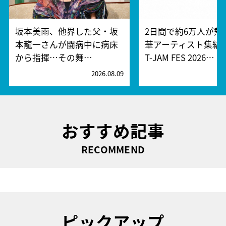
坂本美雨、他界した父・坂
2日間で約6万人が熱
本龍一さんが闘病中に病床
華アーティスト集結『
から指揮…その舞…
T-JAM FES 2026…
2026.08.09
2
おすすめ記事
RECOMMEND
ピックアップ