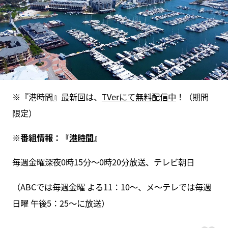
※『港時間』最新回は、
TVerにて無料配信中
！（期間
限定）
※番組情報：『
港時間
』
毎週金曜深夜0時15分～0時20分放送、テレビ朝日
（ABCでは毎週金曜 よる11：10～、メ～テレでは毎週
日曜 午後5：25～に放送）