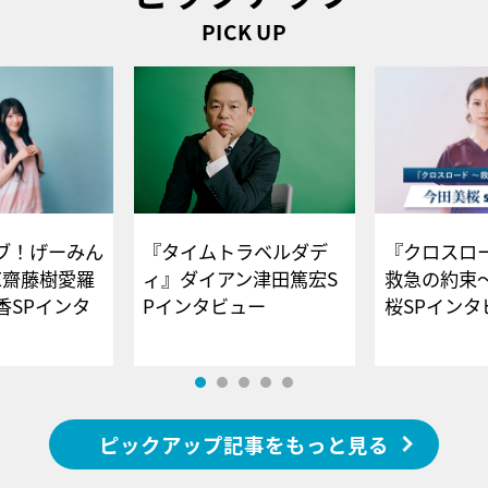
PICK UP
ブ！げーみん
『タイムトラベルダデ
『クロスロー
E齋藤樹愛羅
ィ』ダイアン津田篤宏S
救急の約束
香SPインタ
Pインタビュー
桜SPイ
ピックアップ記事をもっと見る