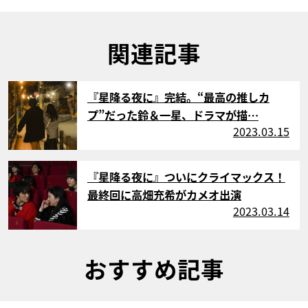
関連記事
サムネイル
『星降る夜に』完結。“最高の推しカ
プ”だった鈴＆一星、ドラマが描…
2023.03.15
サムネイル
『星降る夜に』ついにクライマックス！
最終回に高畑充希がカメオ出演
2023.03.14
おすすめ記事