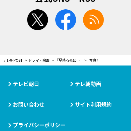
twitter
facebook
rss
テレ朝POST
ドラマ・映画
『星降る夜に』第3話、一星（北村匠海）のワンコ感がフルスロットルに！あまりに尊かった朝の海岸の幸せな時間
写真7
テレビ朝日
テレ朝動画
お問い合わせ
サイト利用規約
プライバシーポリシー