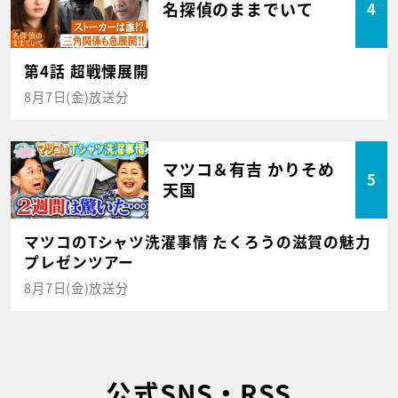
名探偵のままでいて
4
第4話 超戦慄展開
8月7日(金)放送分
マツコ＆有吉 かりそめ
5
天国
マツコのTシャツ洗濯事情 たくろうの滋賀の魅力
プレゼンツアー
8月7日(金)放送分
公式SNS・RSS