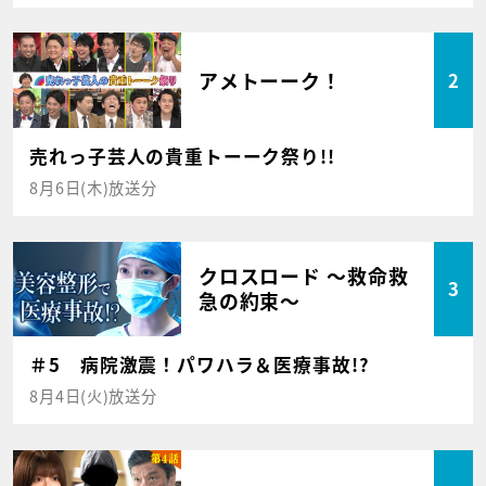
アメトーーク！
2
売れっ子芸人の貴重トーーク祭り!!
8月6日(木)放送分
クロスロード ～救命救
3
急の約束～
＃5 病院激震！パワハラ＆医療事故!?
8月4日(火)放送分