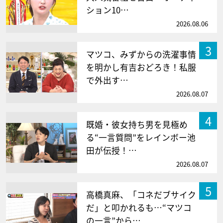
ション10…
2026.08.06
3
マツコ、みずからの洗濯事情
を明かし有吉おどろき！私服
で外出す…
2026.08.07
4
既婚・彼女持ち男を見極め
る“一言質問”をレインボー池
田が伝授！…
2026.08.07
5
高橋真麻、「コネだブサイク
だ」と叩かれるも…“マツコ
の一言”から…