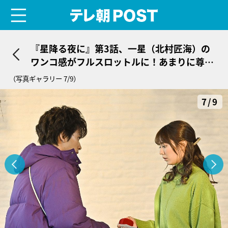
menu
テレ朝POST
『星降る夜に』第3話、一星（北村匠海）の
ワンコ感がフルスロットルに！あまりに尊か
った朝の海岸の幸せな時間
（写真ギャラリー 7/9）
7/9