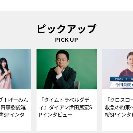
ピックアップ
PICK UP
ブ！げーみん
『タイムトラベルダデ
『クロスロー
E齋藤樹愛羅
ィ』ダイアン津田篤宏S
救急の約束
香SPインタ
Pインタビュー
桜SPイ