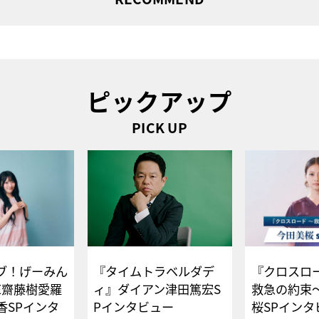
ピックアップ
PICK UP
ブ！げーみん
『タイムトラベルダデ
『クロスロー
E齋藤樹愛羅
ィ』ダイアン津田篤宏S
救急の約束
香SPインタ
Pインタビュー
桜SPイ