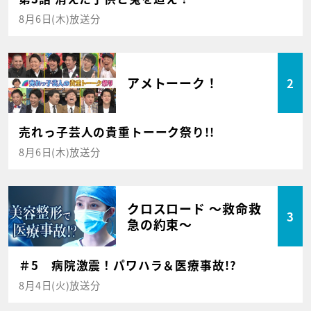
8月6日(木)放送分
アメトーーク！
2
売れっ子芸人の貴重トーーク祭り!!
8月6日(木)放送分
クロスロード ～救命救
3
急の約束～
＃5 病院激震！パワハラ＆医療事故!?
8月4日(火)放送分