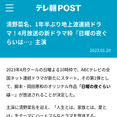
menu
テレ朝POST
清野菜名、1年半ぶり地上波連続ドラ
マ！4月放送の新ドラマ枠『日曜の夜ぐ
らいは…』主演
2023.01.20
2023年4月クールの日曜よる10時枠で、ABCテレビの全
国ネット連続ドラマが新たにスタート。その第1弾とし
て、脚本・岡田惠和のオリジナル作品
『日曜の夜ぐらい
は…』
が放送されることが決定した。
主演に清野菜名を迎え、「人生とは、家族とは、愛と
は」をテーマにハートフルなドラマを放送する。