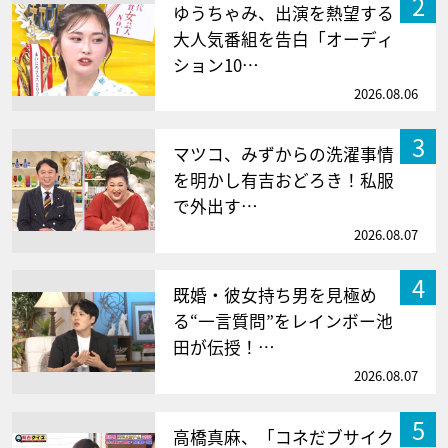
2
ゆうちゃみ、出演を熱望する
大人気番組を告白「オーディ
ション10…
2026.08.06
3
マツコ、みずからの洗濯事情
を明かし有吉おどろき！私服
で外出す…
2026.08.07
4
既婚・彼女持ち男を見極め
る“一言質問”をレインボー池
田が伝授！…
2026.08.07
5
高橋真麻、「コネだブサイク