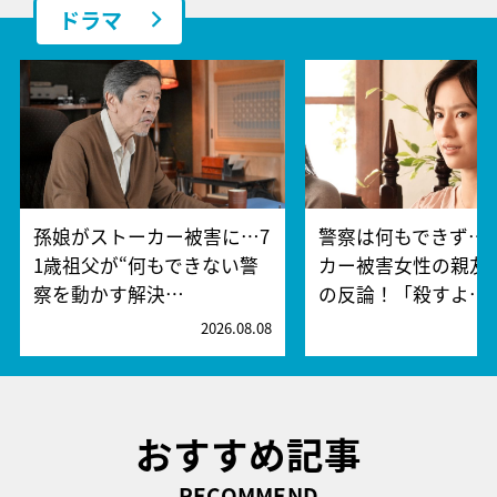
ドラマ
孫娘がストーカー被害に…7
警察は何もできず…
1歳祖父が“何もできない警
カー被害女性の親友
察を動かす解決…
の反論！「殺すよ…
2026.08.08
2
おすすめ記事
RECOMMEND