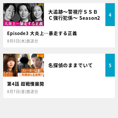
大追跡～警視庁ＳＳＢ
4
Ｃ強行犯係～ Season2
Episode3 大炎上…暴走する正義
8月5日(水)放送分
名探偵のままでいて
5
第4話 超戦慄展開
8月7日(金)放送分