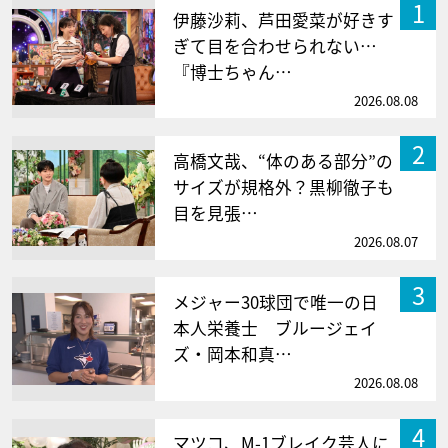
1
伊藤沙莉、芦田愛菜が好きす
ぎて目を合わせられない…
『博士ちゃん…
2026.08.08
2
高橋文哉、“体のある部分”の
サイズが規格外？黒柳徹子も
目を見張…
2026.08.07
3
メジャー30球団で唯一の日
本人栄養士 ブルージェイ
ズ・岡本和真…
2026.08.08
4
マツコ、M-1ブレイク芸人に