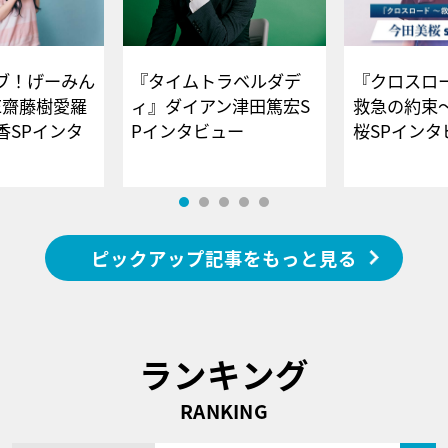
ブ！げーみん
『タイムトラベルダデ
『クロスロー
E齋藤樹愛羅
ィ』ダイアン津田篤宏S
救急の約束
香SPインタ
Pインタビュー
桜SPイ
ピックアップ記事をもっと見る
ランキング
RANKING