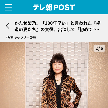
menu
テレ朝POST
かたせ梨乃、「100年早い」と言われた『極
道の妻たち』の大役。出演して「初めて“女
優です”と言えるようになった」
（写真ギャラリー 2/6）
2/6