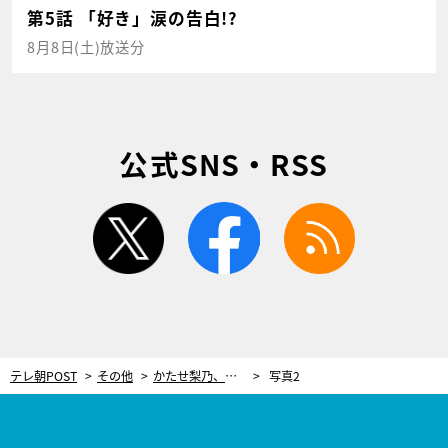
第5話 「好き」涙の告白!?
8月8日(土)放送分
公式SNS・RSS
twitter
facebook
rss
テレ朝POST
その他
かたせ梨乃、「100年早い」と言われた『極道の妻たち』の大役。出演して「初めて“女優です”と言えるようになった」
写真2