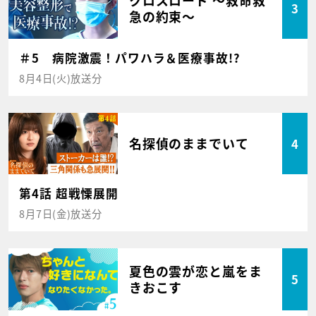
3
急の約束～
＃5 病院激震！パワハラ＆医療事故!?
8月4日(火)放送分
名探偵のままでいて
4
第4話 超戦慄展開
8月7日(金)放送分
夏色の雲が恋と嵐をま
5
きおこす