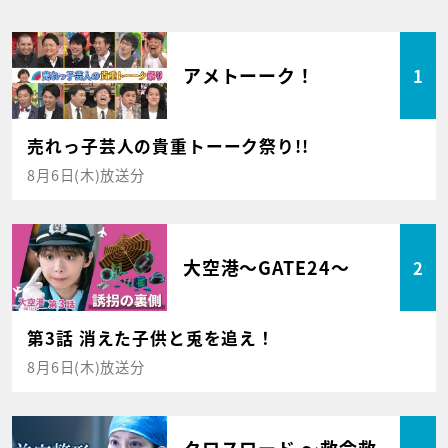
アメトーーク！
1
売れっ子芸人の貴重トーーク祭り!!
8月6日(木)放送分
大空港～GATE24～
2
第3話 消えた子供と兎を追え！
8月6日(木)放送分
クロスロード ～救命救