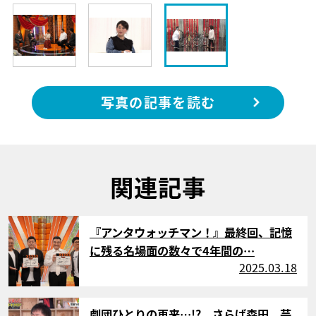
写真の記事を読む
関連記事
サムネイル
『アンタウォッチマン！』最終回、記憶
に残る名場面の数々で4年間の…
2025.03.18
サムネイル
劇団ひとりの再来…!? さらば森田、芸