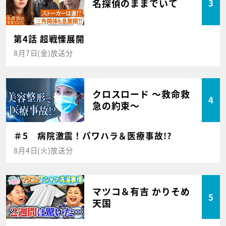
名探偵のままでいて
3
第4話 超戦慄展開
8月7日(金)放送分
クロスロード ～救命救
4
急の約束～
＃5 病院激震！パワハラ＆医療事故!?
8月4日(火)放送分
マツコ＆有吉 かりそめ
5
天国