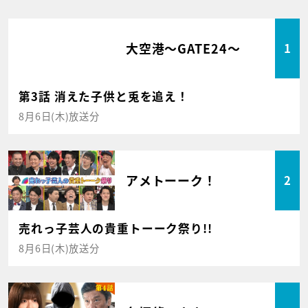
大空港～GATE24～
1
第3話 消えた子供と兎を追え！
8月6日(木)放送分
アメトーーク！
2
売れっ子芸人の貴重トーーク祭り!!
8月6日(木)放送分