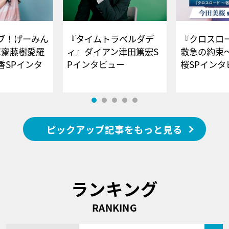
ブ！げーみん
『タイムトラベルダデ
『クロスロー
E齋藤樹愛羅
ィ』ダイアン津田篤宏S
救急の約束
香SPインタ
Pインタビュー
桜SPイ
ピックアップ記事をもっと見る
ランキング
RANKING