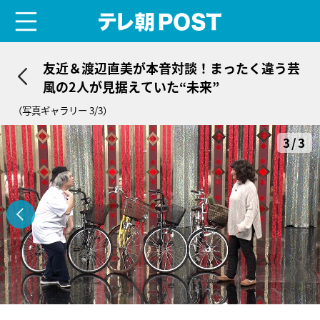
menu
テレ朝POST
友近＆渡辺直美が本音対談！まったく違う芸
風の2人が見据えていた“未来”
（写真ギャラリー 3/3）
3/3