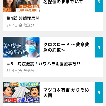
名探偵のままでいて
3
第4話 超戦慄展開
8月7日(金)放送分
クロスロード ～救命救
4
急の約束～
＃5 病院激震！パワハラ＆医療事故!?
8月4日(火)放送分
マツコ＆有吉 かりそめ
5
天国