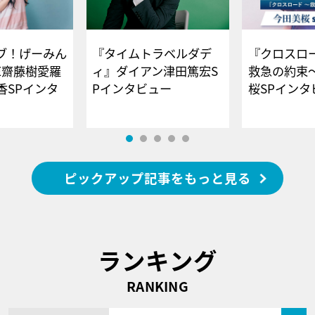
ブ！げーみん
『タイムトラベルダデ
『クロスロー
E齋藤樹愛羅
ィ』ダイアン津田篤宏S
救急の約束
香SPインタ
Pインタビュー
桜SPイ
ピックアップ記事をもっと見る
ランキング
RANKING