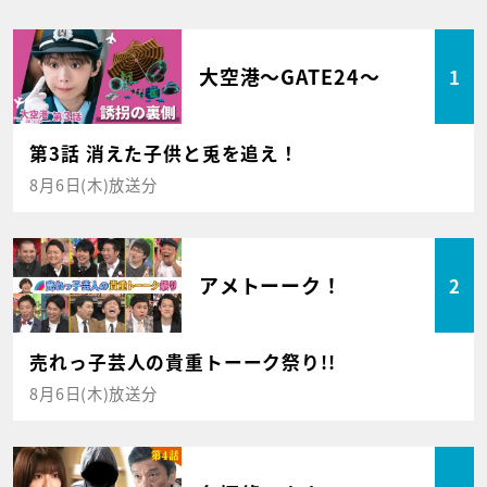
大空港～GATE24～
1
第3話 消えた子供と兎を追え！
8月6日(木)放送分
アメトーーク！
2
売れっ子芸人の貴重トーーク祭り!!
8月6日(木)放送分