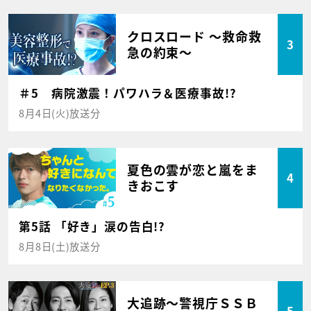
クロスロード ～救命救
3
急の約束～
＃5 病院激震！パワハラ＆医療事故!?
8月4日(火)放送分
夏色の雲が恋と嵐をま
4
きおこす
第5話 「好き」涙の告白!?
8月8日(土)放送分
大追跡～警視庁ＳＳＢ