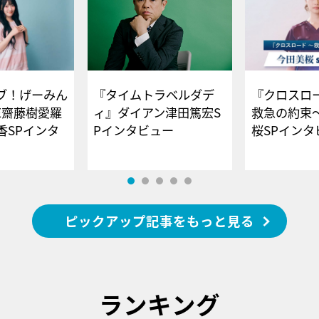
ブ！げーみん
『タイムトラベルダデ
『クロスロー
E齋藤樹愛羅
ィ』ダイアン津田篤宏S
救急の約束
香SPインタ
Pインタビュー
桜SPイ
ピックアップ記事をもっと見る
ランキング