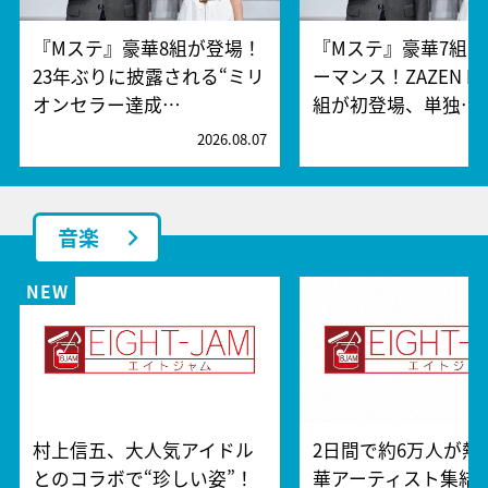
『Mステ』豪華8組が登場！
『Mステ』豪華7組
23年ぶりに披露される“ミリ
ーマンス！ZAZEN BO
オンセラー達成…
組が初登場、単独…
2026.08.07
2
音楽
村上信五、大人気アイドル
2日間で約6万人が熱
とのコラボで“珍しい姿”！
華アーティスト集結『