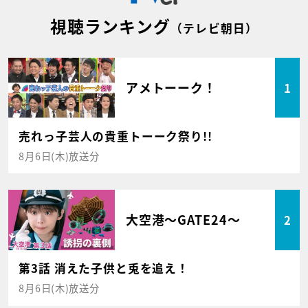
視聴ランキング
（テレビ朝日）
アメトーーク！
1
売れっ子芸人の貴重トーーク祭り!!
8月6日(木)放送分
大空港～GATE24～
2
第3話 消えた子供と兎を追え！
8月6日(木)放送分