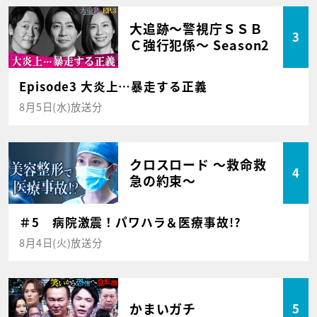
大追跡～警視庁ＳＳＢ
3
Ｃ強行犯係～ Season2
Episode3 大炎上…暴走する正義
8月5日(水)放送分
クロスロード ～救命救
4
急の約束～
＃5 病院激震！パワハラ＆医療事故!?
8月4日(火)放送分
かまいガチ
5