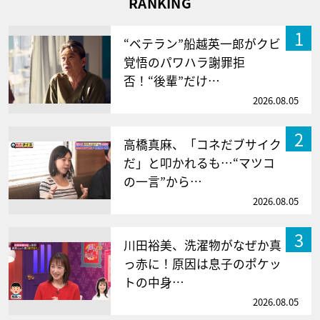
RANKING
1
“ベテラン”船越英一郎がクビ
覚悟のパワハラ謝罪拒
否！“後輩”だけ…
2026.08.05
2
高橋真麻、「コネだブサイク
だ」と叩かれるも…“マツコ
の一言”から…
2026.08.05
3
川田裕美、洗濯物がなぜか真
っ赤に！原因は息子のポケッ
トの中身…
2026.08.05