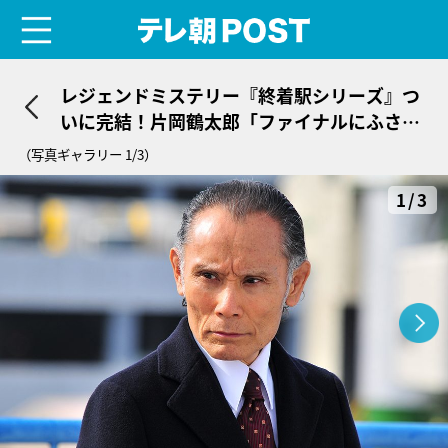
menu
テレ朝POST
レジェンドミステリー『終着駅シリーズ』つ
いに完結！片岡鶴太郎「ファイナルにふさわ
しい物語」
（写真ギャラリー 1/3）
1/3