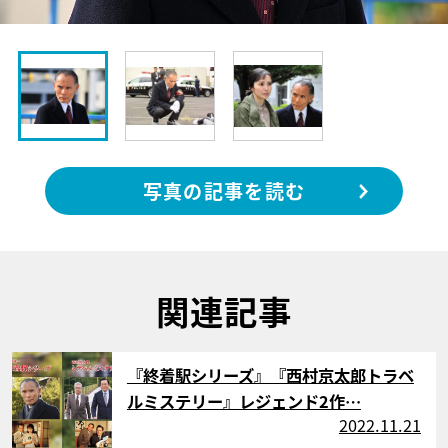
写真の記事を読む
関連記事
サムネイル
『終着駅シリーズ』『西村京太郎トラベ
ルミステリー』レジェンド2作…
2022.11.21