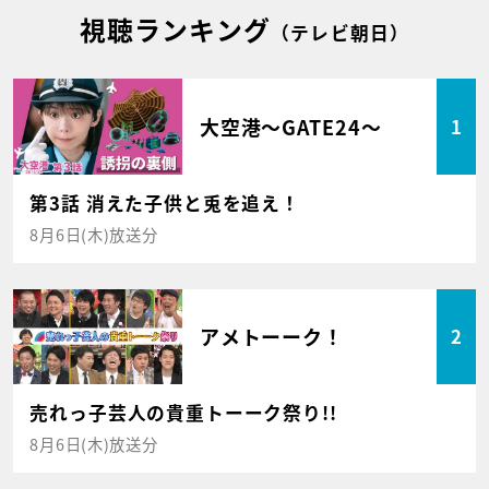
視聴ランキング
（テレビ朝日）
大空港～GATE24～
1
第3話 消えた子供と兎を追え！
8月6日(木)放送分
アメトーーク！
2
売れっ子芸人の貴重トーーク祭り!!
8月6日(木)放送分