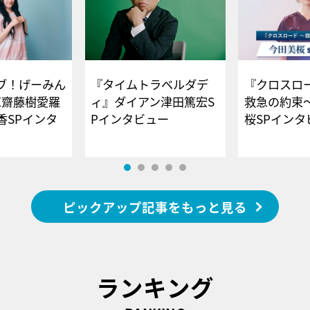
ブ！げーみん
『タイムトラベルダデ
『クロスロー
E齋藤樹愛羅
ィ』ダイアン津田篤宏S
救急の約束
香SPインタ
Pインタビュー
桜SPイ
ピックアップ記事をもっと見る
ランキング