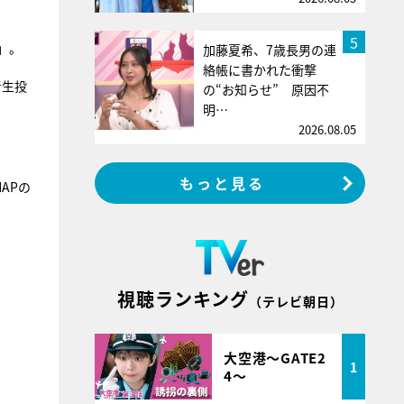
5
」。
加藤夏希、7歳長男の連
絡帳に書かれた衝撃
者生投
の“お知らせ” 原因不
明…
2026.08.05
もっと見る
MAPの
視聴ランキング
（テレビ朝日）
大空港～GATE2
1
4～