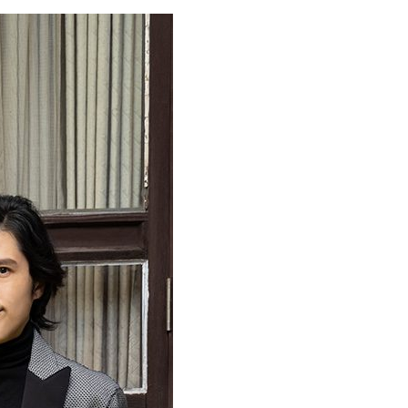
『アイ＝ラブ！げーみん
E齋藤樹愛羅＆佐々木舞
ビュー