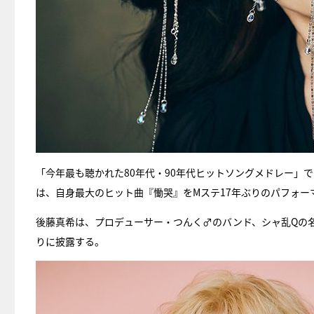
「今年最も聴かれた80年代・90年代ヒットソングメドレー」で
は、自身最大のヒット曲『慟哭』をMステ17年ぶりのパフォー
後藤真希は、プロデューサー・つんく♂のバンド、シャ乱Qの名曲『ズ
りに披露する。