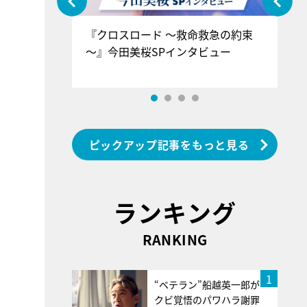
ぐ』＝LOV
『クロスロード ～救命救急の約束
『
香SPインタ
～』今田美桜SPインタビュー
ロ
ン
ピックアップ記事をもっと見る
ランキング
RANKING
1
“ベテラン”船越英一郎が
クビ覚悟のパワハラ謝罪