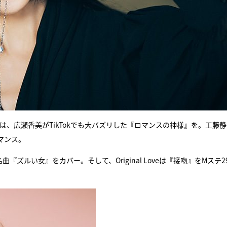
は、広瀬香美がTikTokでも大バズリした『ロマンスの神様』を。工藤静
マンス。
ルい女』をカバー。そして、Original Loveは『接吻』をMステ2