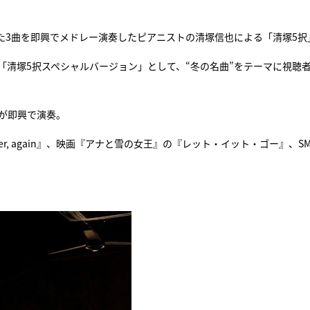
た3曲を即興でメドレー演奏したピアニストの清塚信也による「清塚5択
2』では「清塚5択スペシャルバージョン」として、“冬の名曲”をテーマに視聴
が即興で演奏。
inter, again』、映画『アナと雪の女王』の『レット・イット・ゴー』、S