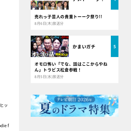
売れっ子芸人の貴重トーーク祭り!!
8月6日(木)放送分
かまいガチ
5
オモロ怖い「でな、話はここからやね
ん」トラビス松倉参戦！
8月5日(水)放送分
大ヒッ
e f