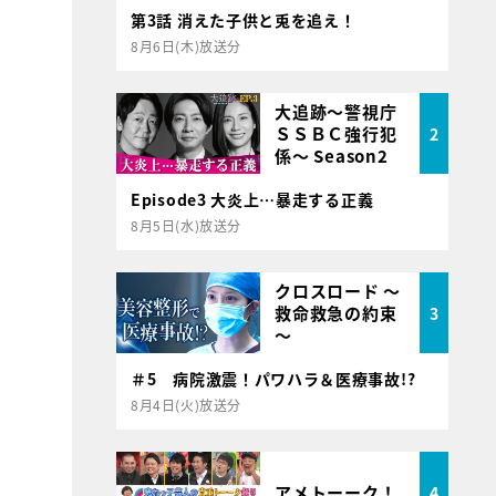
第3話 消えた子供と兎を追え！
8月6日(木)放送分
大追跡～警視庁
ＳＳＢＣ強行犯
2
係～ Season2
Episode3 大炎上…暴走する正義
8月5日(水)放送分
クロスロード ～
救命救急の約束
3
～
＃5 病院激震！パワハラ＆医療事故!?
8月4日(火)放送分
アメトーーク！
4