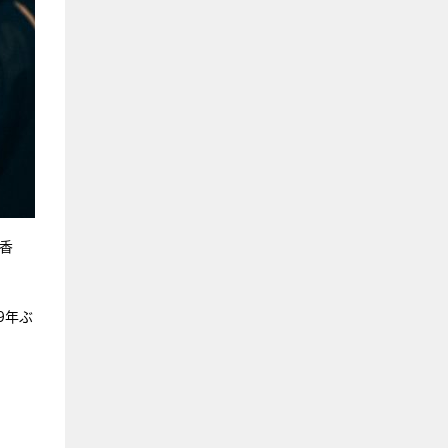
香
9年ぶ