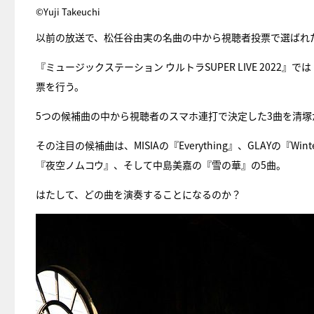
©︎Yuji Takeuchi
以前の放送で、松任谷由実の名曲の中から視聴者投票で選ばれ
『ミュージックステーション ウルトラSUPER LIVE 202
票を行う。
5つの候補曲の中から視聴者のスマホ連打で決定した3曲を清塚
その注目の候補曲は、MISIAの『Everything』、GLAYの『W
『夜空ノムコウ』、そして中島美嘉の『雪の華』の5曲。
はたして、どの曲を演奏することになるのか？