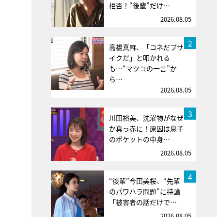
拒否！“後輩”だけ…
2026.08.05
2
高橋真麻、「コネだブサ
イクだ」と叩かれる
も…“マツコの一言”か
ら…
2026.08.05
3
川田裕美、洗濯物がなぜ
か真っ赤に！原因は息子
のポケットの中身…
2026.08.05
4
“後輩”今田美桜、“先輩
のパワハラ問題”に持論
「被害者の話だけで…
2026.08.05