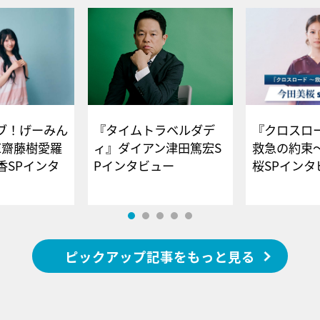
ブ！げーみん
『タイムトラベルダデ
『クロスロー
E齋藤樹愛羅
ィ』ダイアン津田篤宏S
救急の約束
香SPインタ
Pインタビュー
桜SPイ
ピックアップ記事をもっと見る