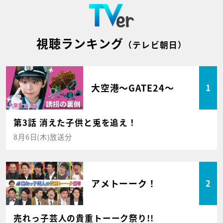
視聴ランキング
（テレビ朝日）
大空港～GATE24～
1
第3話 消えた子供と兎を追え！
8月6日(木)放送分
アメトーーク！
2
売れっ子芸人の貴重トーーク祭り!!