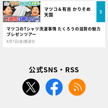
マツコ＆有吉 かりそめ
5
天国
マツコのTシャツ洗濯事情 たくろうの滋賀の魅力
プレゼンツアー
8月7日(金)放送分
公式SNS・RSS
twitter
facebook
rss