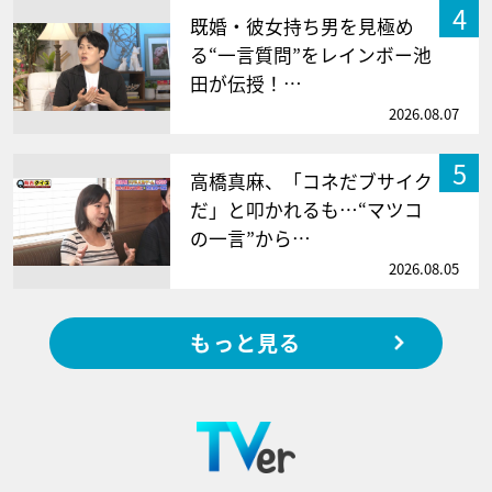
4
既婚・彼女持ち男を見極め
る“一言質問”をレインボー池
田が伝授！…
2026.08.07
5
高橋真麻、「コネだブサイク
だ」と叩かれるも…“マツコ
の一言”から…
2026.08.05
もっと見る