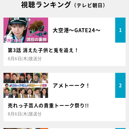
視聴ランキング
（テレビ朝日）
大空港～GATE24～
1
第3話 消えた子供と兎を追え！
8月6日(木)放送分
アメトーーク！
2
売れっ子芸人の貴重トーーク祭り!!
8月6日(木)放送分