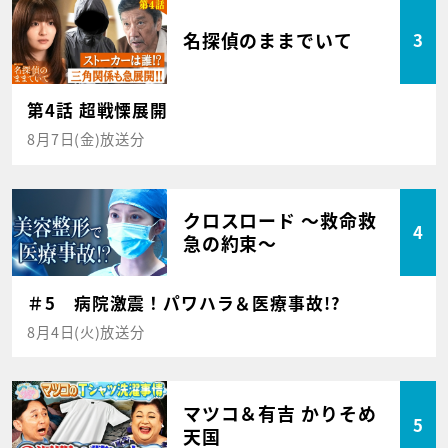
名探偵のままでいて
3
第4話 超戦慄展開
8月7日(金)放送分
クロスロード ～救命救
4
急の約束～
＃5 病院激震！パワハラ＆医療事故!?
8月4日(火)放送分
マツコ＆有吉 かりそめ
5
天国