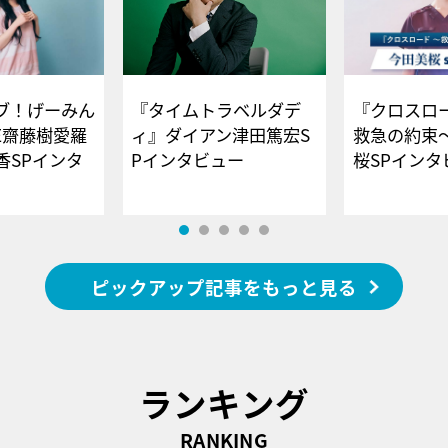
ブ！げーみん
『タイムトラベルダデ
『クロスロー
E齋藤樹愛羅
ィ』ダイアン津田篤宏S
救急の約束
香SPインタ
Pインタビュー
桜SPイ
ピックアップ記事をもっと見る
ランキング
RANKING