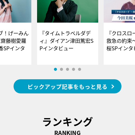
ブ！げーみん
『タイムトラベルダデ
『クロスロー
E齋藤樹愛羅
ィ』ダイアン津田篤宏S
救急の約束
香SPインタ
Pインタビュー
桜SPイ
ピックアップ記事をもっと見る
ランキング
RANKING