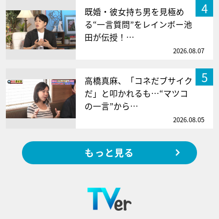
4
既婚・彼女持ち男を見極め
る“一言質問”をレインボー池
田が伝授！…
2026.08.07
5
高橋真麻、「コネだブサイク
だ」と叩かれるも…“マツコ
の一言”から…
2026.08.05
もっと見る