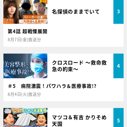
名探偵のままでいて
3
第4話 超戦慄展開
8月7日(金)放送分
クロスロード ～救命救
4
急の約束～
＃5 病院激震！パワハラ＆医療事故!?
8月4日(火)放送分
マツコ＆有吉 かりそめ
5
天国