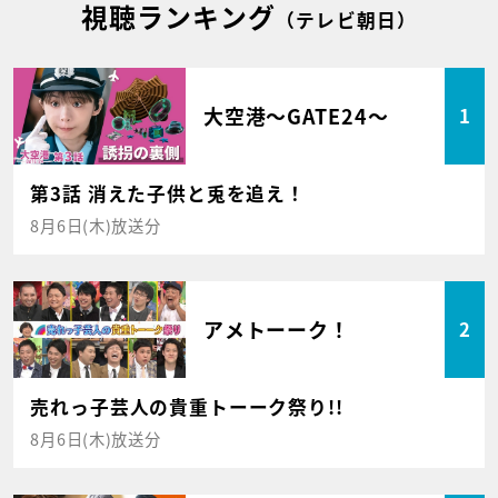
視聴ランキング
（テレビ朝日）
大空港～GATE24～
1
第3話 消えた子供と兎を追え！
8月6日(木)放送分
アメトーーク！
2
売れっ子芸人の貴重トーーク祭り!!
8月6日(木)放送分