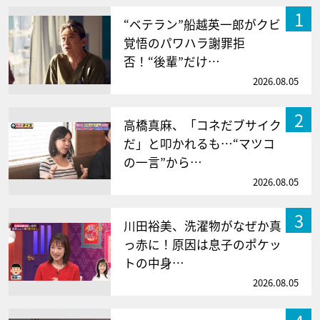
1
“ベテラン”船越英一郎がクビ
覚悟のパワハラ謝罪拒
否！“後輩”だけ…
2026.08.05
2
高橋真麻、「コネだブサイク
だ」と叩かれるも…“マツコ
の一言”から…
2026.08.05
3
川田裕美、洗濯物がなぜか真
っ赤に！原因は息子のポケッ
トの中身…
2026.08.05