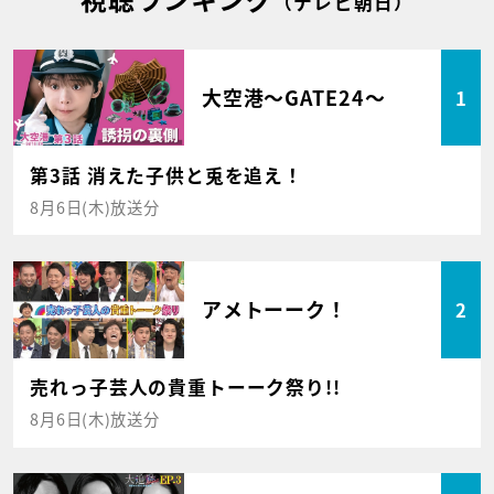
（テレビ朝日）
大空港～GATE24～
1
第3話 消えた子供と兎を追え！
8月6日(木)放送分
アメトーーク！
2
売れっ子芸人の貴重トーーク祭り!!
8月6日(木)放送分