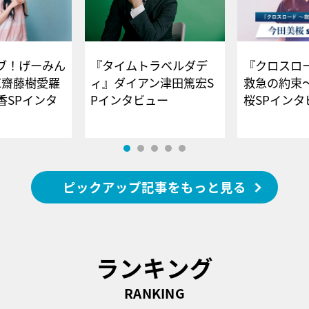
ブ！げーみん
『タイムトラベルダデ
『クロスロー
E齋藤樹愛羅
ィ』ダイアン津田篤宏S
救急の約束
香SPインタ
Pインタビュー
桜SPイ
ピックアップ記事をもっと見る
ランキング
RANKING