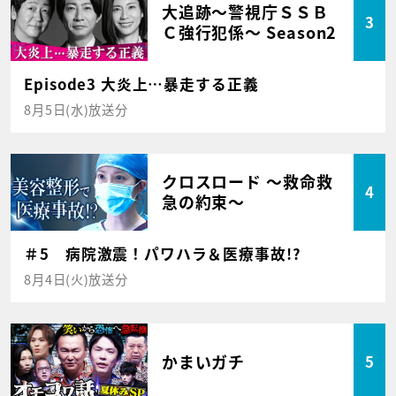
大追跡～警視庁ＳＳＢ
3
Ｃ強行犯係～ Season2
Episode3 大炎上…暴走する正義
8月5日(水)放送分
クロスロード ～救命救
4
急の約束～
＃5 病院激震！パワハラ＆医療事故!?
8月4日(火)放送分
かまいガチ
5