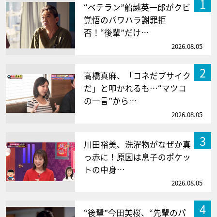
1
“ベテラン”船越英一郎がクビ
覚悟のパワハラ謝罪拒
否！“後輩”だけ…
2026.08.05
2
高橋真麻、「コネだブサイク
だ」と叩かれるも…“マツコ
の一言”から…
2026.08.05
3
川田裕美、洗濯物がなぜか真
っ赤に！原因は息子のポケッ
トの中身…
2026.08.05
4
“後輩”今田美桜、“先輩のパ