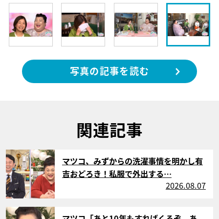
写真の記事を読む
関連記事
サムネイル
マツコ、みずからの洗濯事情を明かし有
吉おどろき！私服で外出する…
2026.08.07
サムネイル
マツコ「あと10年もすればくるぞ、あ