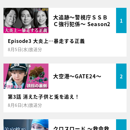
大追跡～警視庁ＳＳＢ
1
Ｃ強行犯係～ Season2
Episode3 大炎上…暴走する正義
8月5日(水)放送分
大空港～GATE24～
2
第3話 消えた子供と兎を追え！
8月6日(木)放送分
クロスロード ～救命救