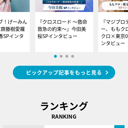
ブ！げーみん
『クロスロード ～救命
『マジプロ
E齋藤樹愛羅
救急の約束～』今田美
ー、ももク
香SPインタ
桜SPインタビュー
クロ×東京0
ンタビュー
ピックアップ記事をもっと見る
ランキング
RANKING