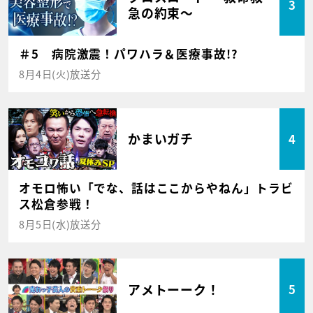
3
急の約束～
＃5 病院激震！パワハラ＆医療事故!?
8月4日(火)放送分
かまいガチ
4
オモロ怖い「でな、話はここからやねん」トラビ
ス松倉参戦！
8月5日(水)放送分
アメトーーク！
5