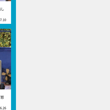
遇し
7.10
”怒
6.26