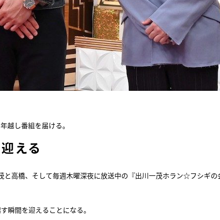
な年越し番組を届ける。
を迎える
茂と高橋、そして毎週木曜深夜に放送中の『出川一茂ホラン☆フシギの
。
に越す瞬間を迎えることになる。