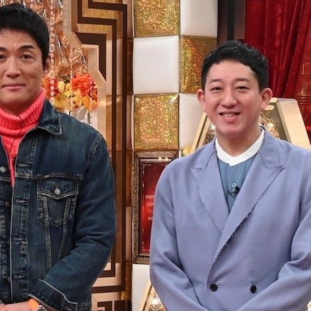
『アイ＝ラブ！げーみん
E齋藤樹愛羅＆佐々木舞
ビュー