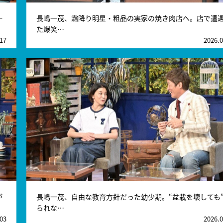
一
長嶋一茂、霜降り明星・粗品の実家の焼き肉店へ。店で遭
た爆笑…
.17
2026.0
が
長嶋一茂、自由な教育方針だった幼少期。“盆栽を壊しても
られな…
.03
2026.0