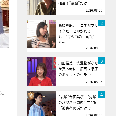
拒否！“後輩”だけ…
2026.08.05
2
高橋真麻、「コネだブサ
イクだ」と叩かれる
も…“マツコの一言”か
ら…
2026.08.05
3
川田裕美、洗濯物がなぜ
か真っ赤に！原因は息子
のポケットの中身…
2026.08.05
会』
4
“後輩”今田美桜、“先輩
のパワハラ問題”に持論
「被害者の話だけで…
2026.08.05