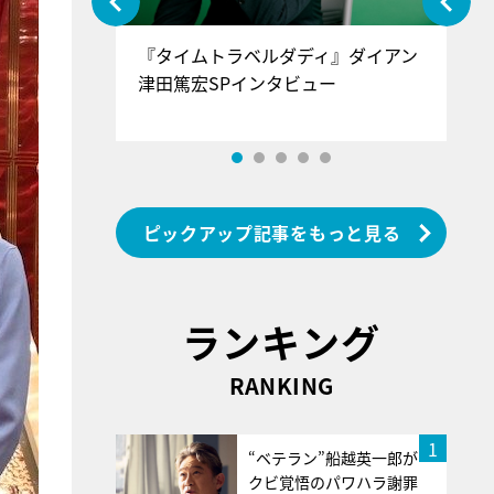
ぐ』＝LOV
『タイムトラベルダディ』ダイアン
『
香SPインタ
津田篤宏SPインタビュー
～
ピックアップ記事をもっと見る
ランキング
RANKING
1
“ベテラン”船越英一郎が
クビ覚悟のパワハラ謝罪