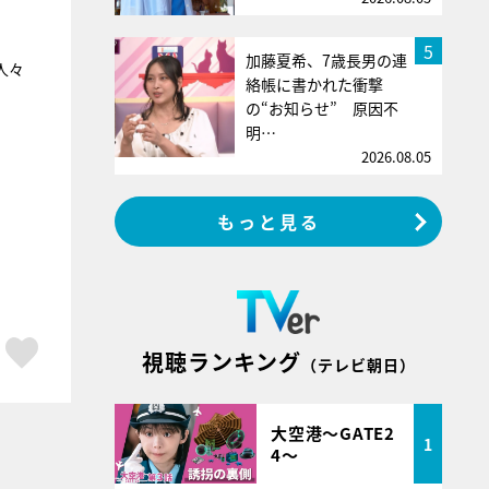
5
加藤夏希、7歳長男の連
人々
絡帳に書かれた衝撃
の“お知らせ” 原因不
明…
2026.08.05
もっと見る
ア
はてブ
スキボタン
視聴ランキング
（テレビ朝日）
大空港～GATE2
1
4～