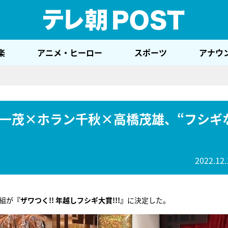
テレ
楽
アニメ・ヒーロー
スポーツ
アナウ
一茂×ホラン千秋×高橋茂雄、“フシギ
2022.12.
組が
『ザワつく!! 年越しフシギ大賞!!!』
に決定した。