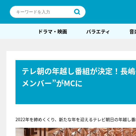
ドラマ・映画
バラエティ
音
テレ朝の年越し番組が決定！長嶋
メンバー”がMCに
2022年を締めくくり、新たな年を迎えるテレビ朝日の年越し番