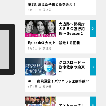
第3話 消えた子供と兎を追え！
8月6日(木)放送分
大追跡～警視庁
ＳＳＢＣ強行犯
2
係～ Season2
Episode3 大炎上…暴走する正義
8月5日(水)放送分
クロスロード ～
救命救急の約束
3
～
＃5 病院激震！パワハラ＆医療事故!?
8月4日(火)放送分
アメトーーク！
4