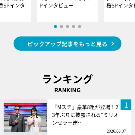
香SPインタ
Pインタビュー
桜SPイ
ピックアップ記事をもっと見る
ランキング
RANKING
1
『Mステ』豪華8組が登場！2
3年ぶりに披露される“ミリオ
ンセラー達…
2026.08.07