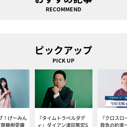
RECOMMEND
ピックアップ
PICK UP
ブ！げーみん
『タイムトラベルダデ
『クロスロー
E齋藤樹愛羅
ィ』ダイアン津田篤宏S
救急の約束