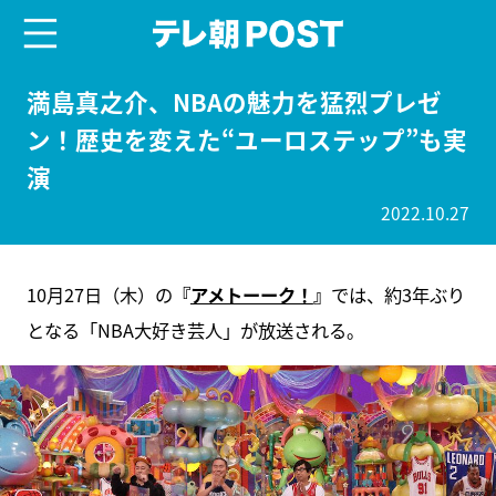
menu
テレ朝POST
満島真之介、NBAの魅力を猛烈プレゼ
ン！歴史を変えた“ユーロステップ”も実
演
2022.10.27
10月27日（木）の
『
アメトーーク！
』
では、約3年ぶり
となる「NBA大好き芸人」が放送される。