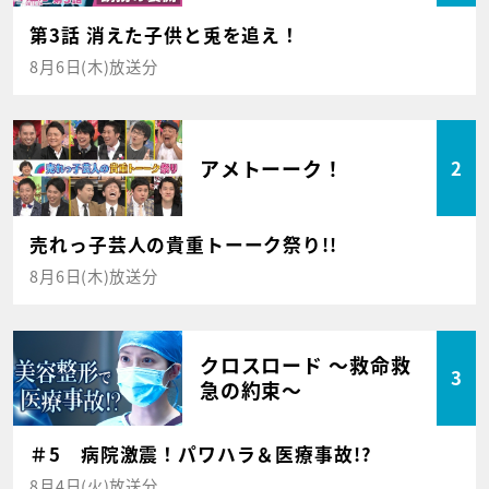
第3話 消えた子供と兎を追え！
8月6日(木)放送分
アメトーーク！
2
売れっ子芸人の貴重トーーク祭り!!
8月6日(木)放送分
クロスロード ～救命救
3
急の約束～
＃5 病院激震！パワハラ＆医療事故!?
8月4日(火)放送分