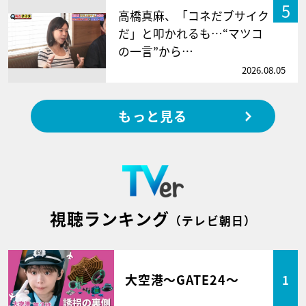
5
高橋真麻、「コネだブサイク
だ」と叩かれるも…“マツコ
の一言”から…
2026.08.05
もっと見る
視聴ランキング
（テレビ朝日）
大空港～GATE24～
1