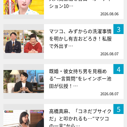
ション10…
2026.08.06
3
マツコ、みずからの洗濯事情
を明かし有吉おどろき！私服
で外出す…
2026.08.07
4
既婚・彼女持ち男を見極め
る“一言質問”をレインボー池
田が伝授！…
2026.08.07
5
高橋真麻、「コネだブサイク
だ」と叩かれるも…“マツコ
の一言”から…