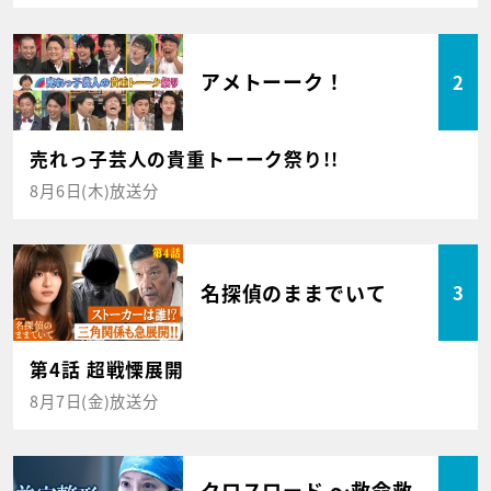
アメトーーク！
2
売れっ子芸人の貴重トーーク祭り!!
8月6日(木)放送分
名探偵のままでいて
3
第4話 超戦慄展開
8月7日(金)放送分
クロスロード ～救命救