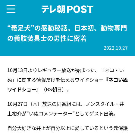
menu
テレ朝POST
“義足犬”の感動秘話。日本初、動物専門
の義肢装具士の男性に密着
2022.10.27
10月13日よりレギュラー放送が始まった、「ネコ・い
ぬ」に関する情報だけを伝えるワイドショー
『ネコいぬ
ワイドショー』
（BS朝日）。
10月27日（木）放送の同番組には、ノンスタイル・井
上裕介が“いぬコメンテーター”としてゲスト出演。
自分大好きな井上が自分以上に愛しているという元保護