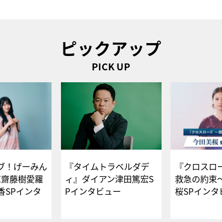
ピックアップ
PICK UP
ブ！げーみん
『タイムトラベルダデ
『クロスロー
E齋藤樹愛羅
ィ』ダイアン津田篤宏S
救急の約束
香SPインタ
Pインタビュー
桜SPイ