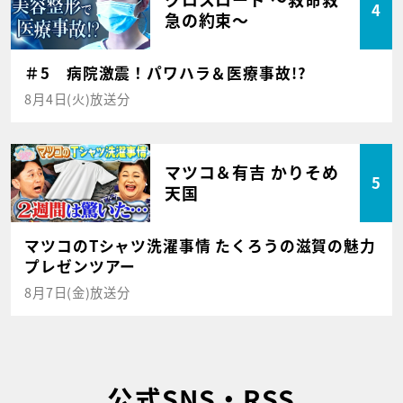
4
急の約束～
＃5 病院激震！パワハラ＆医療事故!?
8月4日(火)放送分
マツコ＆有吉 かりそめ
5
天国
マツコのTシャツ洗濯事情 たくろうの滋賀の魅力
プレゼンツアー
8月7日(金)放送分
公式SNS・RSS