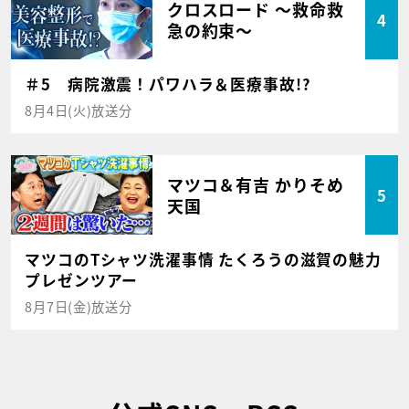
クロスロード ～救命救
4
急の約束～
＃5 病院激震！パワハラ＆医療事故!?
8月4日(火)放送分
マツコ＆有吉 かりそめ
5
天国
マツコのTシャツ洗濯事情 たくろうの滋賀の魅力
プレゼンツアー
8月7日(金)放送分