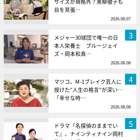
サイズが規格外？黒柳徹子も
目を見張…
2026.08.07
3
メジャー30球団で唯一の日
本人栄養士 ブルージェイ
ズ・岡本和真…
2026.08.08
4
マツコ、M-1ブレイク芸人に
授けた“人生の格言”が深い…
「幸せな時…
2026.08.08
5
ドラマ『名探偵のままでい
て』、ナインティナイン岡村