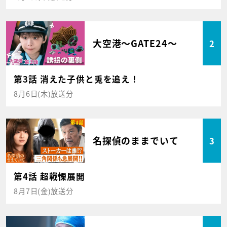
大空港～GATE24～
2
第3話 消えた子供と兎を追え！
8月6日(木)放送分
名探偵のままでいて
3
第4話 超戦慄展開
8月7日(金)放送分