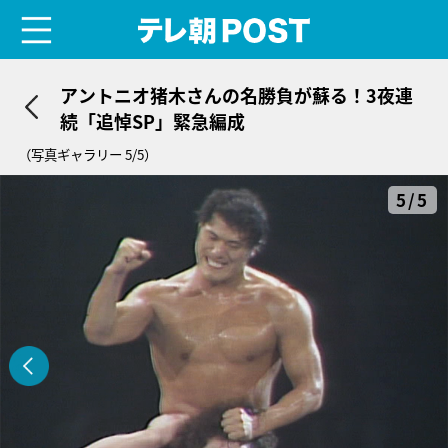
menu
テレ朝POST
アントニオ猪木さんの名勝負が蘇る！3夜連
続「追悼SP」緊急編成
（写真ギャラリー 5/5）
5/5