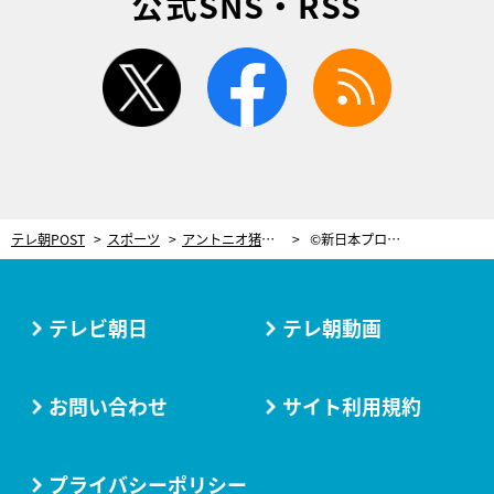
公式SNS・RSS
twitter
facebook
rss
テレ朝POST
スポーツ
アントニオ猪木さんの名勝負が蘇る！3夜連続「追悼SP」緊急編成
©新日本プロレス
テレビ朝日
テレ朝動画
お問い合わせ
サイト利用規約
プライバシーポリシー