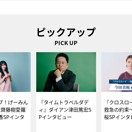
ピックアップ
PICK UP
ブ！げーみん
『タイムトラベルダデ
『クロスロー
E齋藤樹愛羅
ィ』ダイアン津田篤宏S
救急の約束
香SPインタ
Pインタビュー
桜SPイ