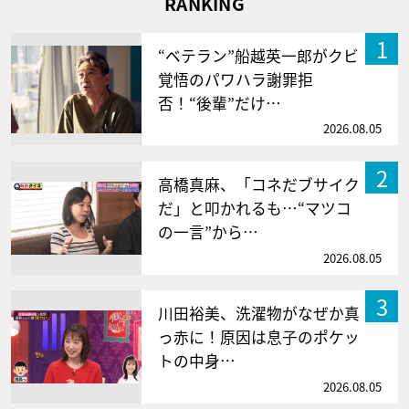
RANKING
1
“ベテラン”船越英一郎がクビ
覚悟のパワハラ謝罪拒
否！“後輩”だけ…
2026.08.05
2
高橋真麻、「コネだブサイク
だ」と叩かれるも…“マツコ
の一言”から…
2026.08.05
3
川田裕美、洗濯物がなぜか真
っ赤に！原因は息子のポケッ
トの中身…
2026.08.05