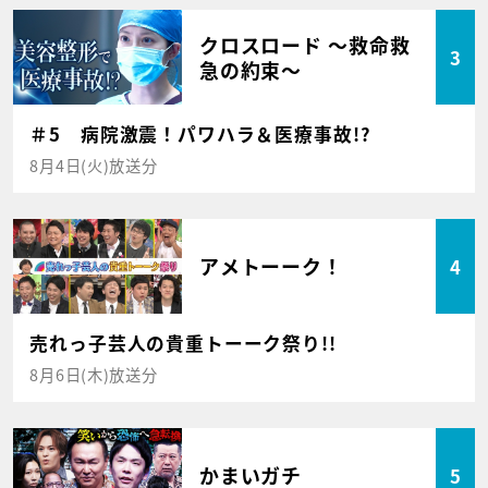
クロスロード ～救命救
3
急の約束～
＃5 病院激震！パワハラ＆医療事故!?
8月4日(火)放送分
アメトーーク！
4
売れっ子芸人の貴重トーーク祭り!!
8月6日(木)放送分
かまいガチ
5