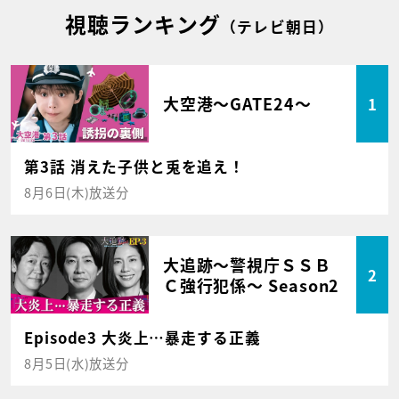
視聴ランキング
（テレビ朝日）
大空港～GATE24～
1
第3話 消えた子供と兎を追え！
8月6日(木)放送分
大追跡～警視庁ＳＳＢ
2
Ｃ強行犯係～ Season2
Episode3 大炎上…暴走する正義
8月5日(水)放送分