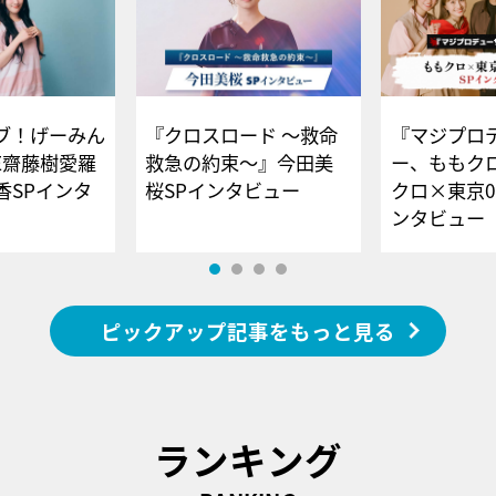
ブ！げーみん
『クロスロード ～救命
『マジプロ
E齋藤樹愛羅
救急の約束～』今田美
ー、ももク
香SPインタ
桜SPインタビュー
クロ×東京0
ンタビュー
ピックアップ記事をもっと見る
ランキング