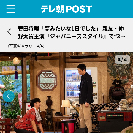
menu
テレ朝POST
菅田将暉「夢みたいな1日でした」 親友・仲
野太賀主演『ジャパニーズスタイル』で“30
分一発勝負撮影”
（写真ギャラリー 4/4）
4/4