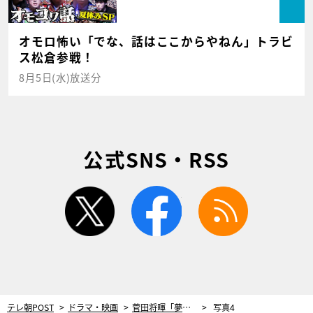
オモロ怖い「でな、話はここからやねん」トラビ
ス松倉参戦！
8月5日(水)放送分
公式SNS・RSS
twitter
facebook
rss
テレ朝POST
ドラマ・映画
菅田将暉「夢みたいな1日でした」 親友・仲野太賀主演『ジャパニーズスタイル』で“30分一発勝負撮影”
写真4