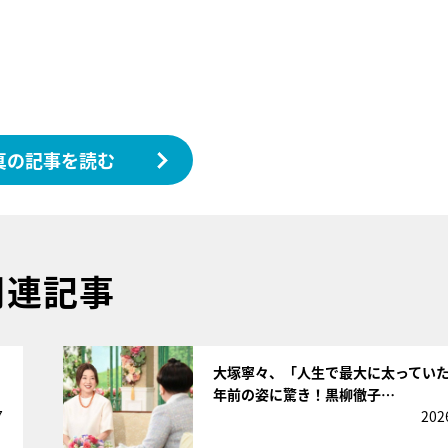
真の記事を読む
関連記事
サムネイル
大塚寧々、「人生で最大に太っていた
年前の姿に驚き！黒柳徹子…
7
202