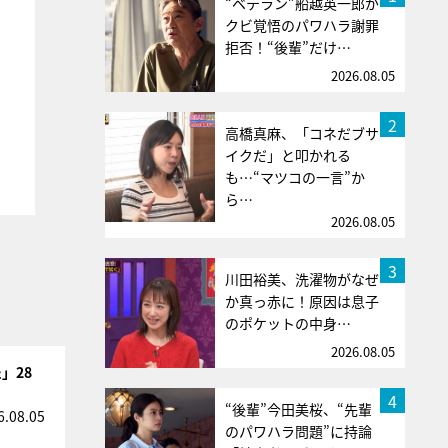
“ベテラン”船越英一郎が
クビ覚悟のパワハラ謝罪
拒否！“後輩”だけ…
2026.08.05
2
高橋真麻、「コネだブサ
イクだ」と叩かれる
も…“マツコの一言”か
ら…
2026.08.05
3
川田裕美、洗濯物がなぜ
か真っ赤に！原因は息子
のポケットの中身…
2026.08.05
」28
4
“後輩”今田美桜、“先輩
6.08.05
のパワハラ問題”に持論