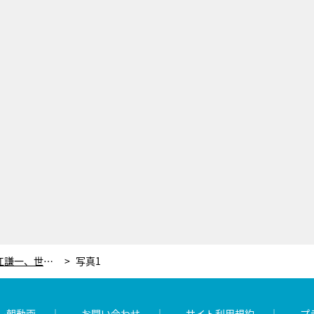
83歳で偉業達成！海洋冒険家・堀江謙一、世界最高齢での挑戦は「まだいけるかもしれない！」
写真1
レ朝動画
お問い合わせ
サイト利用規約
プ