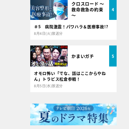
クロスロード ～
救命救急の約束
4
～
＃5 病院激震！パワハラ＆医療事故!?
8月4日(火)放送分
かまいガチ
5
オモロ怖い「でな、話はここからやね
ん」トラビス松倉参戦！
8月5日(水)放送分