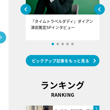
ぐ』＝LOV
『タイムトラベルダディ』ダイアン
『
香SPインタ
津田篤宏SPインタビュー
～
ピックアップ記事をもっと見る
ランキング
RANKING
1