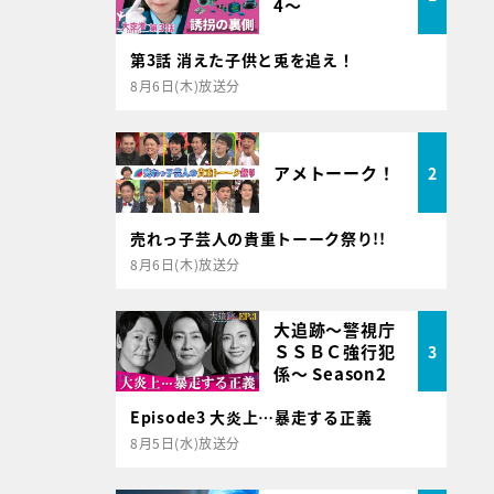
4～
第3話 消えた子供と兎を追え！
8月6日(木)放送分
アメトーーク！
2
売れっ子芸人の貴重トーーク祭り!!
8月6日(木)放送分
大追跡～警視庁
ＳＳＢＣ強行犯
3
係～ Season2
Episode3 大炎上…暴走する正義
8月5日(水)放送分