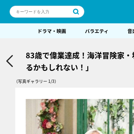
ドラマ・映画
バラエティ
音
83歳で偉業達成！海洋冒険家
るかもしれない！」
（写真ギャラリー 1/3）