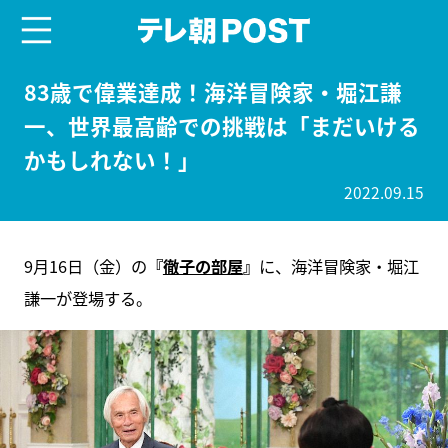
menu
テレ朝POST
83歳で偉業達成！海洋冒険家・堀江謙
一、世界最高齢での挑戦は「まだいける
かもしれない！」
2022.09.15
9月16日（金）の
『
徹子の部屋
』
に、海洋冒険家・堀江
謙一が登場する。