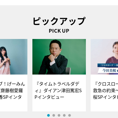
ピックアップ
PICK UP
ブ！げーみん
『タイムトラベルダデ
『クロスロー
E齋藤樹愛羅
ィ』ダイアン津田篤宏S
救急の約束
香SPインタ
Pインタビュー
桜SPイ