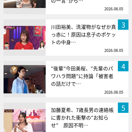
の一言”から…
2026.08.05
3
川田裕美、洗濯物がなぜか真
っ赤に！原因は息子のポケッ
トの中身…
2026.08.05
4
“後輩”今田美桜、“先輩のパ
ワハラ問題”に持論「被害者
の話だけで…
2026.08.05
5
加藤夏希、7歳長男の連絡帳
に書かれた衝撃の“お知ら
せ” 原因不明…