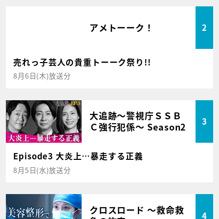
アメトーーク！
2
売れっ子芸人の貴重トーーク祭り!!
8月6日(木)放送分
大追跡～警視庁ＳＳＢ
3
Ｃ強行犯係～ Season2
Episode3 大炎上…暴走する正義
8月5日(水)放送分
クロスロード ～救命救
4