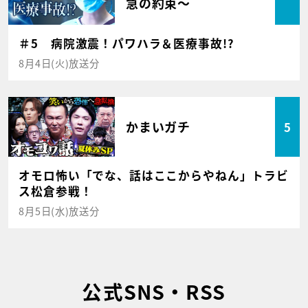
急の約束～
＃5 病院激震！パワハラ＆医療事故!?
8月4日(火)放送分
かまいガチ
5
オモロ怖い「でな、話はここからやねん」トラビ
ス松倉参戦！
8月5日(水)放送分
公式SNS・RSS