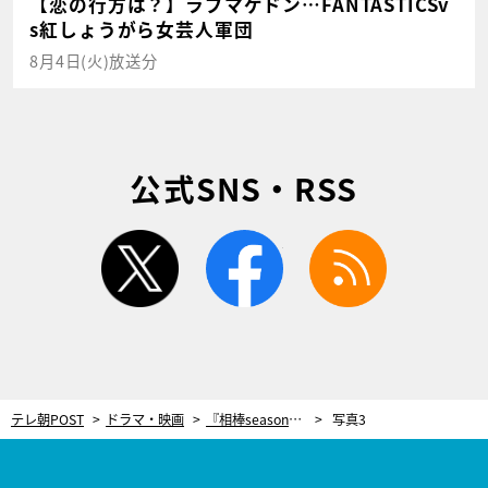
【恋の行方は？】ラブマゲドン…FANTASTICSv
s紅しょうがら女芸人軍団
8月4日(火)放送分
公式SNS・RSS
twitter
facebook
rss
テレ朝POST
ドラマ・映画
『相棒season21』ポスタービジュアル＆予告映像ついに解禁！原点を超え新たな伝説の幕開けへ
写真3