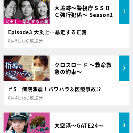
大追跡～警視庁ＳＳＢ
1
Ｃ強行犯係～ Season2
Episode3 大炎上…暴走する正義
8月5日(水)放送分
クロスロード ～救命救
2
急の約束～
＃5 病院激震！パワハラ＆医療事故!?
8月4日(火)放送分
大空港～GATE24～
3