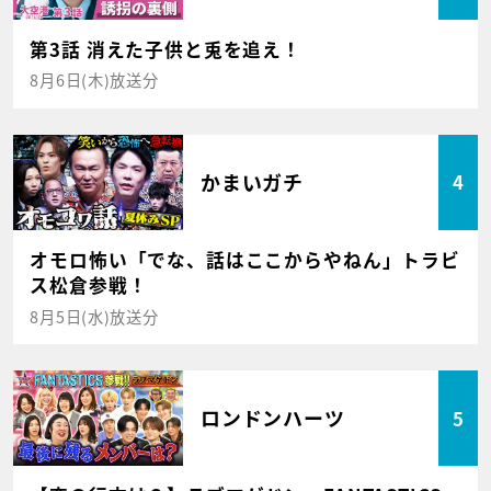
第3話 消えた子供と兎を追え！
8月6日(木)放送分
かまいガチ
4
オモロ怖い「でな、話はここからやねん」トラビ
ス松倉参戦！
8月5日(水)放送分
ロンドンハーツ
5