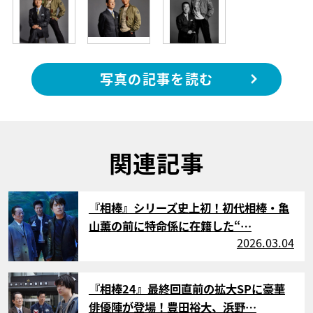
写真の記事を読む
関連記事
サムネイル
『相棒』シリーズ史上初！初代相棒・亀
山薫の前に特命係に在籍した“…
2026.03.04
サムネイル
『相棒24』最終回直前の拡大SPに豪華
俳優陣が登場！豊田裕大、浜野…