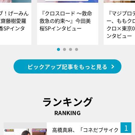
ブ！げーみん
『クロスロード ～救命
『マジプロ
E齋藤樹愛羅
救急の約束～』今田美
ー、ももク
香SPインタ
桜SPインタビュー
クロ×東京0
ンタビュー
ピックアップ記事をもっと見る
ランキング
RANKING
1
高橋真麻、「コネだブサイク