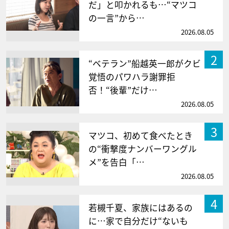
だ」と叩かれるも…“マツコ
の一言”から…
2026.08.05
2
“ベテラン”船越英一郎がクビ
覚悟のパワハラ謝罪拒
否！“後輩”だけ…
2026.08.05
3
マツコ、初めて食べたとき
の“衝撃度ナンバーワングル
メ”を告白「…
2026.08.05
4
若槻千夏、家族にはあるの
に…家で自分だけ“ないも