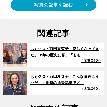
写真の記事を読む
関連記事
サムネイル
ももクロ・百田夏菜子「寂しくなってき
た」16年の歴史に幕、『もも…
2026.04.30
サムネイル
ももクロ・百田夏菜子「こんな最終回イ
ヤだ！」衝撃の過去暴露でメ…
2026.04.23