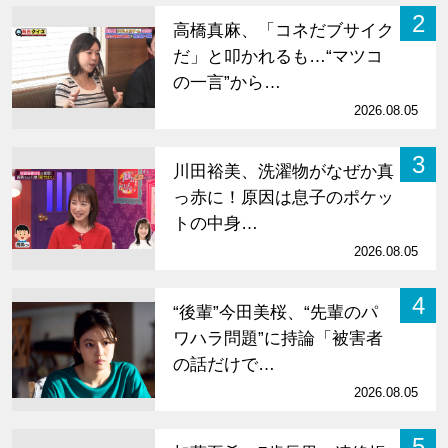
2
高橋真麻、「コネだブサイク
だ」と叩かれるも…“マツコ
の一言”から…
2026.08.05
3
川田裕美、洗濯物がなぜか真
っ赤に！原因は息子のポケッ
トの中身…
2026.08.05
4
“後輩”今田美桜、“先輩のパ
ワハラ問題”に持論「被害者
の話だけで…
2026.08.05
5