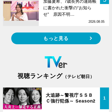
加藤夏希、7歳長男の連絡帳
に書かれた衝撃の“お知ら
せ” 原因不明…
2026.08.05
もっと見る
視聴ランキング
（テレビ朝日）
大追跡～警視庁ＳＳＢ
1
Ｃ強行犯係～ Season2