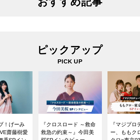
おすすめ記事
ピックアップ
PICK UP
ブ！げーみ
『クロスロード ～救命
『マジプロ
VE齋藤樹愛
救急の約束～』今田美
ー、ももク
舞香SPイン
桜SPインタビュー
クロ×東京0