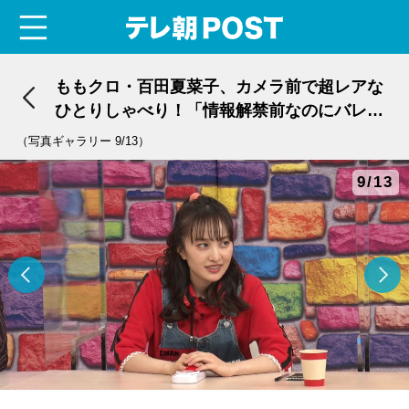
menu
テレ朝POST
ももクロ・百田夏菜子、カメラ前で超レアな
ひとりしゃべり！「情報解禁前なのにバレち
ゃった」
（写真ギャラリー 9/13）
9/13