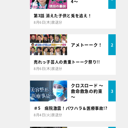
4～
第3話 消えた子供と兎を追え！
8月6日(木)放送分
アメトーーク！
2
売れっ子芸人の貴重トーーク祭り!!
8月6日(木)放送分
クロスロード ～
救命救急の約束
3
～
＃5 病院激震！パワハラ＆医療事故!?
8月4日(火)放送分