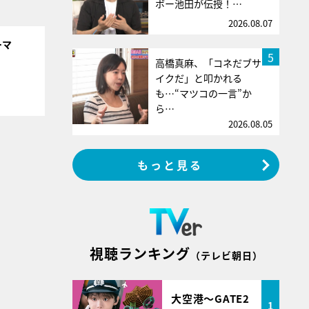
ボー池田が伝授！…
2026.08.07
ーマ
5
高橋真麻、「コネだブサ
イクだ」と叩かれる
も…“マツコの一言”か
ら…
2026.08.05
もっと見る
視聴ランキング
（テレビ朝日）
大空港～GATE2
1