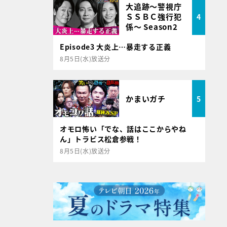
大追跡～警視庁
ＳＳＢＣ強行犯
4
係～ Season2
Episode3 大炎上…暴走する正義
8月5日(水)放送分
かまいガチ
5
オモロ怖い「でな、話はここからやね
ん」トラビス松倉参戦！
8月5日(水)放送分