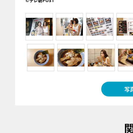
©テレ朝POST
写