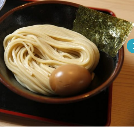
『アイ＝ラブ！げーみん
E齋藤樹愛羅＆佐々木舞
ビュー