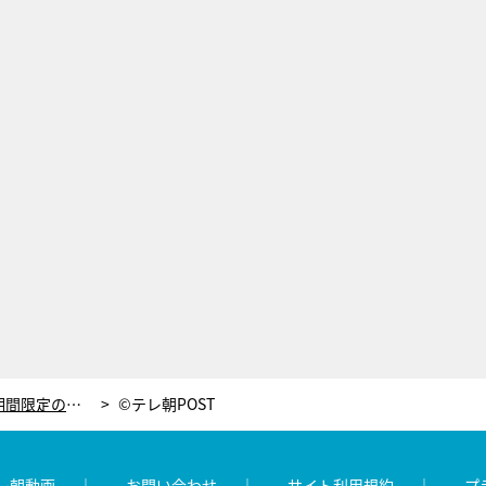
六本木で「つけ麺の最強軍団」が期間限定の出店中！絶品メニューに美女も舌鼓
©テレ朝POST
レ朝動画
お問い合わせ
サイト利用規約
プ