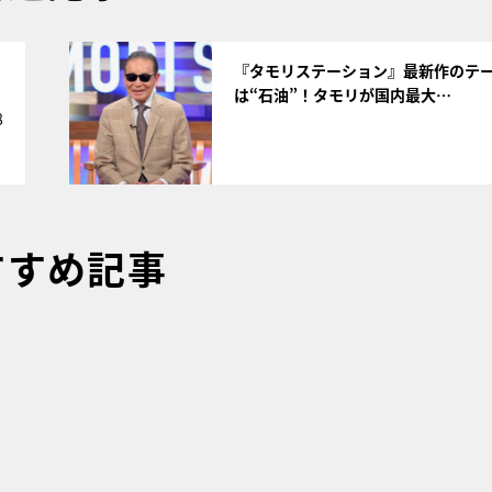
サムネイル
く
『タモリステーション』最新作のテ
は“石油”！タモリが国内最大…
8
すすめ記事