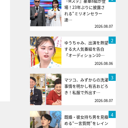
『Mステ』豪華8組が登
場！23年ぶりに披露さ
れる“ミリオンセラー
達…
2026.08.07
2
ゆうちゃみ、出演を熱望
する大人気番組を告白
「オーディション10…
2026.08.06
3
マツコ、みずからの洗濯
事情を明かし有吉おどろ
き！私服で外出す…
2026.08.07
4
既婚・彼女持ち男を見極
める“一言質問”をレイン