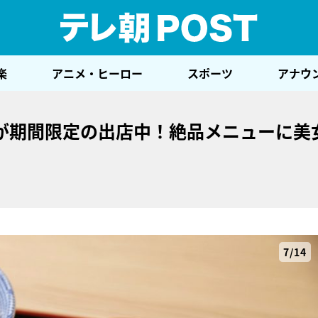
テレ
楽
アニメ・ヒーロー
スポーツ
アナウ
が期間限定の出店中！絶品メニューに美
7/14