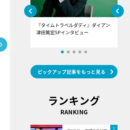
ぐ』＝LOV
『タイムトラベルダディ』ダイアン
『
香SPインタ
津田篤宏SPインタビュー
～
ピックアップ記事をもっと見る
ランキング
RANKING
1