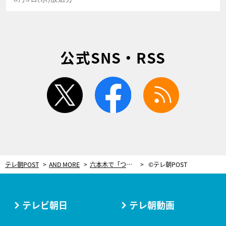
公式SNS・RSS
twitter
facebook
rss
テレ朝POST
AND MORE
六本木で「つけ麺の最強軍団」が期間限定の出店中！絶品メニューに美女も舌鼓
©テレ朝POST
テレビ朝日
テレ朝動画