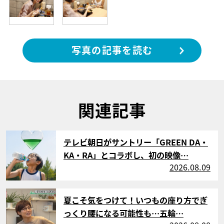
写真の記事を読む
関連記事
サムネイル
テレビ朝日がサントリー「GREEN DA・
KA・RA」とコラボし、初の映像…
2026.08.09
サムネイル
夏こそ気をつけて！いつもの座り方でぎ
っくり腰になる可能性も…五輪…