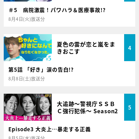
＃5 病院激震！パワハラ＆医療事故!?
8月4日(火)放送分
夏色の雲が恋と嵐をま
4
きおこす
第5話 「好き」涙の告白!?
8月8日(土)放送分
大追跡～警視庁ＳＳＢ
5
Ｃ強行犯係～ Season2
Episode3 大炎上…暴走する正義
8月5日(水)放送分