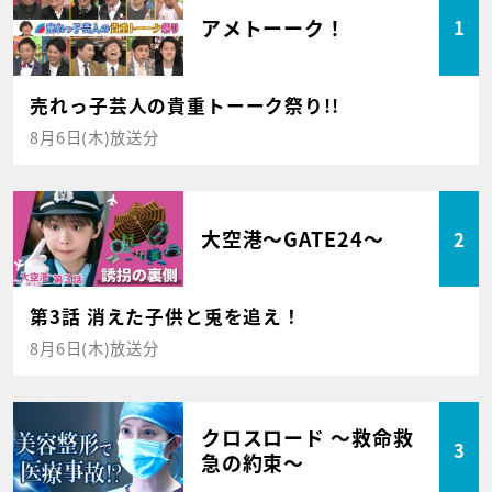
アメトーーク！
1
売れっ子芸人の貴重トーーク祭り!!
8月6日(木)放送分
大空港～GATE24～
2
第3話 消えた子供と兎を追え！
8月6日(木)放送分
クロスロード ～救命救
3
急の約束～