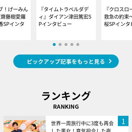
ブ！げーみん
『タイムトラベルダデ
『クロスロー
E齋藤樹愛羅
ィ』ダイアン津田篤宏S
救急の約束
香SPインタ
Pインタビュー
桜SPイ
ピックアップ記事をもっと見る
ランキング
RANKING
1
世界一周旅行中に3度も再会
した男女！意気投合した夜