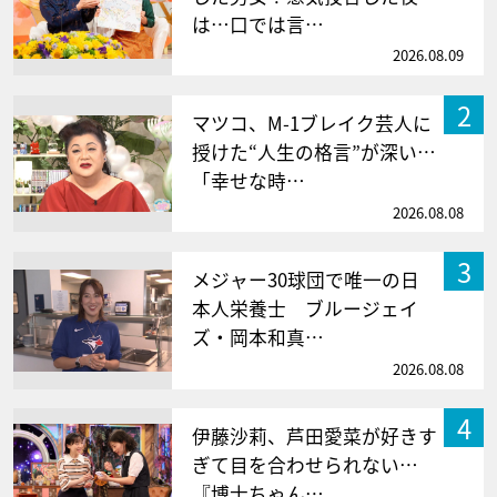
は…口では言…
2026.08.09
2
マツコ、M-1ブレイク芸人に
授けた“人生の格言”が深い…
「幸せな時…
2026.08.08
3
メジャー30球団で唯一の日
本人栄養士 ブルージェイ
ズ・岡本和真…
2026.08.08
4
伊藤沙莉、芦田愛菜が好きす
ぎて目を合わせられない…
『博士ちゃん…