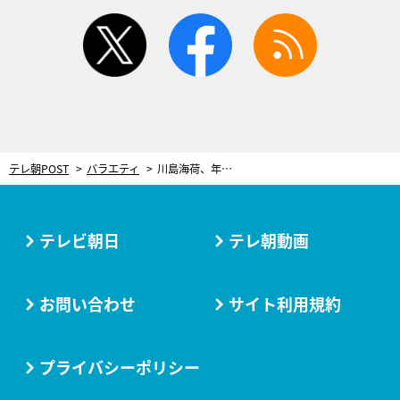
twitter
facebook
rss
テレ朝POST
バラエティ
川島海荷、年下夫と見つめ合い…またも急接近！スタジオも絶賛「歴代1位の仕上がり」
テレビ朝日
テレ朝動画
お問い合わせ
サイト利用規約
プライバシーポリシー