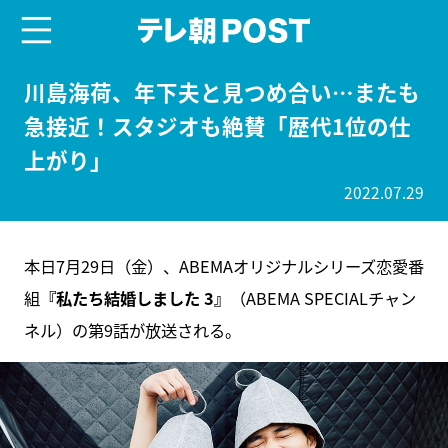
menu
テレ朝POST
川島海荷、年下夫と見つめ合い…またも
急接近！スタジオも絶賛「歴代1位の仕
上がり」
2022.07.29
本日7月29日（金）、ABEMAオリジナルシリーズ恋愛番
組
『私たち結婚しました 3』
（ABEMA SPECIALチャン
ネル）の第9話が放送される。