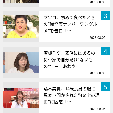
2026.08.05
3
マツコ、初めて食べたとき
の“衝撃度ナンバーワングル
メ”を告白「…
2026.08.05
4
若槻千夏、家族にはあるの
に…家で自分だけ“ないも
の”告白 あわや…
2026.08.05
5
藤本美貴、14歳長男の服に
異変→聞かされた“4文字の理
由”に困惑「…
2026.08.05