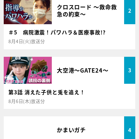
クロスロード ～救命救
2
急の約束～
＃5 病院激震！パワハラ＆医療事故!?
8月4日(火)放送分
大空港～GATE24～
3
第3話 消えた子供と兎を追え！
8月6日(木)放送分
かまいガチ
4