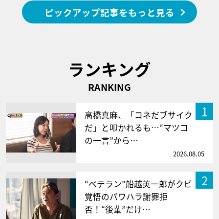
ピックアップ記事をもっと見る
ランキング
RANKING
1
高橋真麻、「コネだブサイク
だ」と叩かれるも…“マツコ
の一言”から…
2026.08.05
2
“ベテラン”船越英一郎がクビ
覚悟のパワハラ謝罪拒
否！“後輩”だけ…