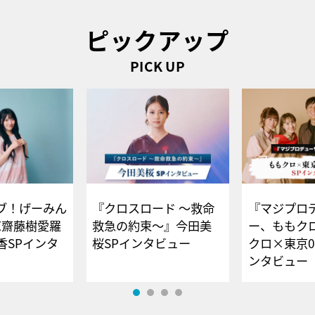
ピックアップ
PICK UP
ブ！げーみん
『クロスロード ～救命
『マジプロ
E齋藤樹愛羅
救急の約束～』今田美
ー、ももク
香SPインタ
桜SPインタビュー
クロ×東京0
ンタビュー