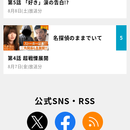
第5話 「好き」涙の告白!?
8月8日(土)放送分
名探偵のままでいて
5
第4話 超戦慄展開
8月7日(金)放送分
公式SNS・RSS
twitter
facebook
rss