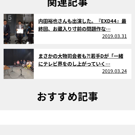
関連記事
サムネイル
内田裕也さんも出演した。『EXD44』最
終回、お蔵入り寸前の問題作な…
2019.03.31
サムネイル
まさかの大物司会者も⁈若手Dが「一緒
にテレビ界をのし上がっていく…
2019.03.24
おすすめ記事