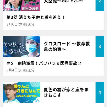
大空港～GATE24～
2
第3話 消えた子供と兎を追え！
8月6日(木)放送分
クロスロード ～救命救
3
急の約束～
＃5 病院激震！パワハラ＆医療事故!?
8月4日(火)放送分
夏色の雲が恋と嵐をま
4
きおこす