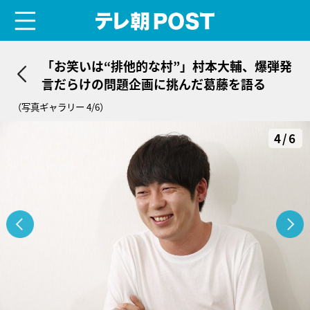
menu
テレ朝POST
「お笑いは“排他的な村”」村本大輔、爆弾発
言だらけの問題企画に挑んだ葛藤を語る
（写真ギャラリー 4/6）
4/6