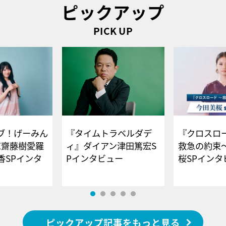
ピックアップ
PICK UP
ブ！げーみん
『タイムトラベルダデ
『クロスロー
E齋藤樹愛羅
ィ』ダイアン津田篤宏S
救急の約束
香SPインタ
Pインタビュー
桜SPイ
ピックアップ記事をもっと見る