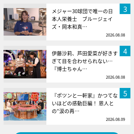
3
メジャー30球団で唯一の日
本人栄養士 ブルージェイ
ズ・岡本和真…
2026.08.08
4
伊藤沙莉、芦田愛菜が好きす
ぎて目を合わせられない…
『博士ちゃん…
2026.08.08
5
『ポツンと一軒家』かつてな
いほどの感動巨編！ 恩人と
の“涙の再…
2026.08.09