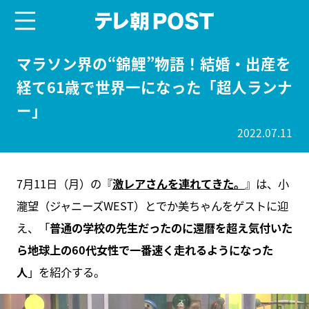
menu
テレ朝POST
マラソン界の“錦鯉”物語！結婚・出産を
経て61歳で世界一になった「超人ランナ
ー」
2022.07.11
7月11日（月）の『
激レアさんを連れてきた。
』は、小
瀧望（ジャニーズWEST）とでか美ちゃんをゲストに迎
え、「
普通の学校の先生だったのに還暦を超え気付いた
ら地球上の60代女性で一番速く走れるようになった
人
」を紹介する。