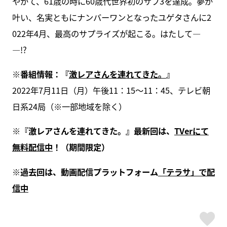
やがて、61歳の時に60歳代世界初のサブ3を達成。夢が
叶い、名実ともにナンバーワンとなったユゲタさんに2
022年4月、最高のサプライズが起こる。はたして―
―!?
※
番組情報：『
激レアさんを連れてきた。
』
2022年7月11日（月）午後11：15～11：45、テレビ朝
日系24局（※⼀部地域を除く）
※
『激レアさんを連れてきた。』最新回は、
TVer
にて
無料配信中
！（期間限定）
※
過去回は、動画配信プラットフォーム
「テラサ」で配
信中
ス