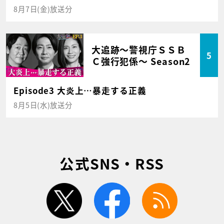
8月7日(金)放送分
大追跡～警視庁ＳＳＢ
5
Ｃ強行犯係～ Season2
Episode3 大炎上…暴走する正義
8月5日(水)放送分
公式SNS・RSS
twitter
facebook
rss