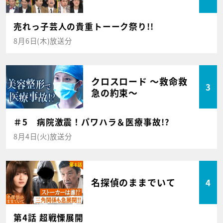
売れっ子芸人の貴重トーーク祭り!!
8月6日(木)放送分
クロスロード ～救命救
3
急の約束～
＃5 病院激震！パワハラ＆医療事故!?
8月4日(火)放送分
名探偵のままでいて
4
第4話 超戦慄展開