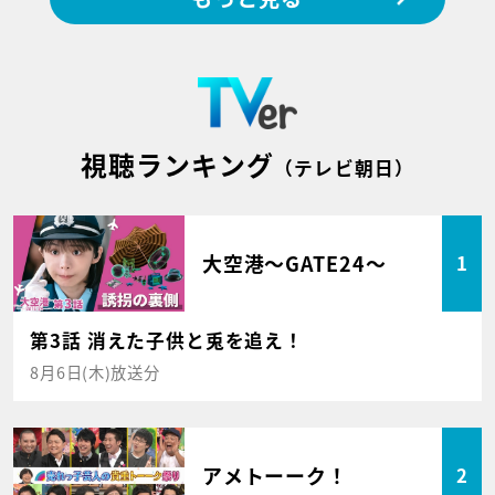
視聴ランキング
（テレビ朝日）
大空港～GATE24～
1
第3話 消えた子供と兎を追え！
8月6日(木)放送分
アメトーーク！
2