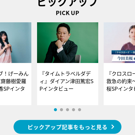
ピックアップ
PICK UP
ブ！げーみん
『タイムトラベルダデ
『クロスロー
E齋藤樹愛羅
ィ』ダイアン津田篤宏S
救急の約束
香SPインタ
Pインタビュー
桜SPイ
ピックアップ記事をもっと見る