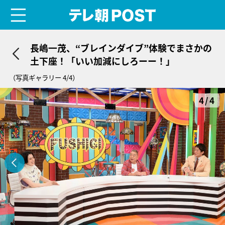
menu
テレ朝POST
長嶋一茂、“ブレインダイブ”体験でまさかの
土下座！「いい加減にしろーー！」
（写真ギャラリー 4/4）
4/4