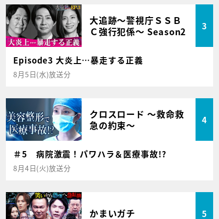
大追跡～警視庁ＳＳＢ
3
Ｃ強行犯係～ Season2
Episode3 大炎上…暴走する正義
8月5日(水)放送分
クロスロード ～救命救
4
急の約束～
＃5 病院激震！パワハラ＆医療事故!?
8月4日(火)放送分
かまいガチ
5