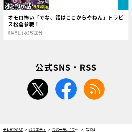
オモロ怖い「でな、話はここからやねん」トラビ
ス松倉参戦！
8月5日(水)放送分
公式SNS・RSS
twitter
facebook
rss
テレ朝POST
バラエティ
長嶋一茂、“ブレインダイブ”体験でまさかの土下座！「いい加減にしろーー！」
写真4