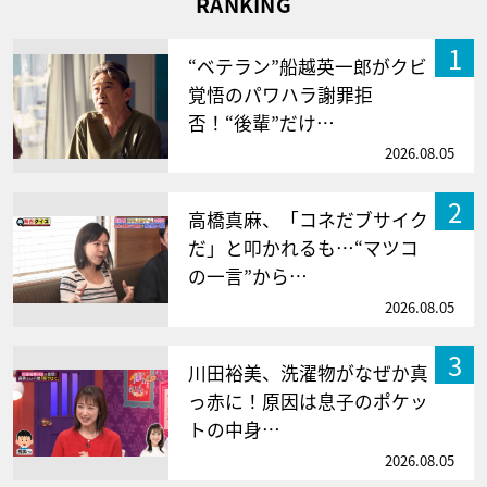
RANKING
1
“ベテラン”船越英一郎がクビ
覚悟のパワハラ謝罪拒
否！“後輩”だけ…
2026.08.05
2
高橋真麻、「コネだブサイク
だ」と叩かれるも…“マツコ
の一言”から…
2026.08.05
3
川田裕美、洗濯物がなぜか真
っ赤に！原因は息子のポケッ
トの中身…
2026.08.05