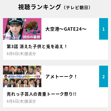
視聴ランキング
（テレビ朝日）
大空港～GATE24～
1
第3話 消えた子供と兎を追え！
8月6日(木)放送分
アメトーーク！
2
売れっ子芸人の貴重トーーク祭り!!
8月6日(木)放送分