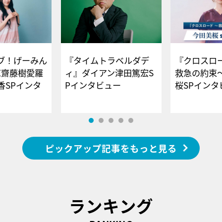
ブ！げーみん
『タイムトラベルダデ
『クロスロー
E齋藤樹愛羅
ィ』ダイアン津田篤宏S
救急の約束
香SPインタ
Pインタビュー
桜SPイ
ピックアップ記事をもっと見る
ランキング