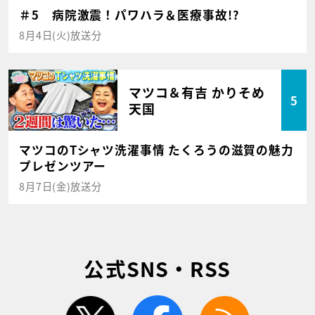
＃5 病院激震！パワハラ＆医療事故!?
8月4日(火)放送分
マツコ＆有吉 かりそめ
5
天国
マツコのTシャツ洗濯事情 たくろうの滋賀の魅力
プレゼンツアー
8月7日(金)放送分
公式SNS・RSS
twitter
facebook
rss