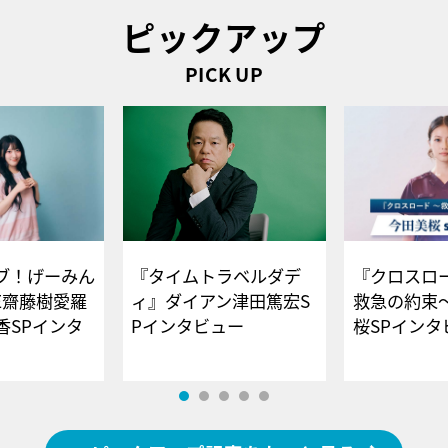
ピックアップ
PICK UP
ブ！げーみん
『タイムトラベルダデ
『クロスロー
E齋藤樹愛羅
ィ』ダイアン津田篤宏S
救急の約束
香SPインタ
Pインタビュー
桜SPイ