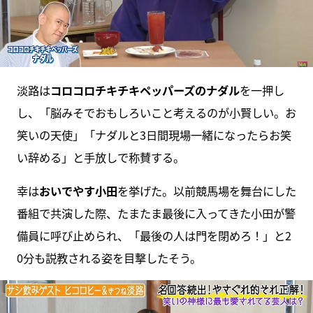
淡路は
コロコロチキチキペッパーズのナダル
を一押し
し、「脳みそでおもしろいこと考えるのが小賢しい。お
笑いの天使」「ナダルと3日間現場一緒になったらお笑
い辞める」と手放しで称賛する。
幸は
おいでやす小田
を挙げた。以前競馬場を舞台にした
番組で共演した際、たまたま最後に入ってきた小田が警
備員に呼び止められ、「最後の人は門を閉めろ！」と2
0分も説教される姿を目撃したそう。