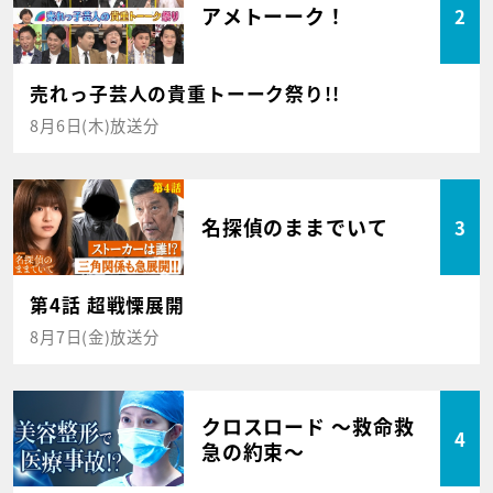
アメトーーク！
2
売れっ子芸人の貴重トーーク祭り!!
8月6日(木)放送分
名探偵のままでいて
3
第4話 超戦慄展開
8月7日(金)放送分
クロスロード ～救命救
4
急の約束～