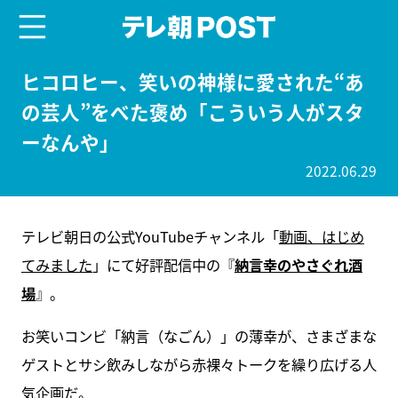
menu
テレ朝POST
ヒコロヒー、笑いの神様に愛された“あ
の芸人”をべた褒め「こういう人がスタ
ーなんや」
2022.06.29
テレビ朝日の公式YouTubeチャンネル「
動画、はじめ
てみました
」にて好評配信中の『
納言幸のやさぐれ酒
場
』。
お笑いコンビ「納言（なごん）」の薄幸が、さまざまな
ゲストとサシ飲みしながら赤裸々トークを繰り広げる人
気企画だ。