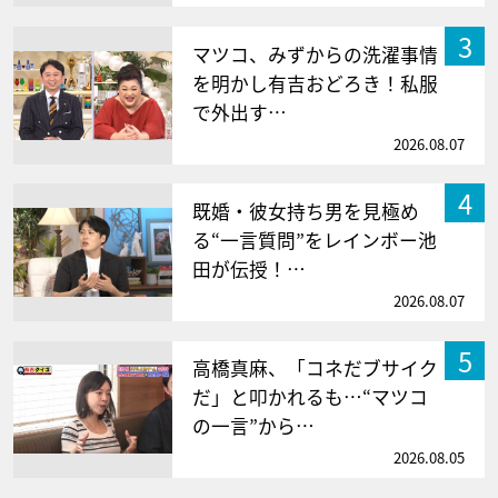
3
マツコ、みずからの洗濯事情
を明かし有吉おどろき！私服
で外出す…
2026.08.07
4
既婚・彼女持ち男を見極め
る“一言質問”をレインボー池
田が伝授！…
2026.08.07
5
高橋真麻、「コネだブサイク
だ」と叩かれるも…“マツコ
の一言”から…
2026.08.05