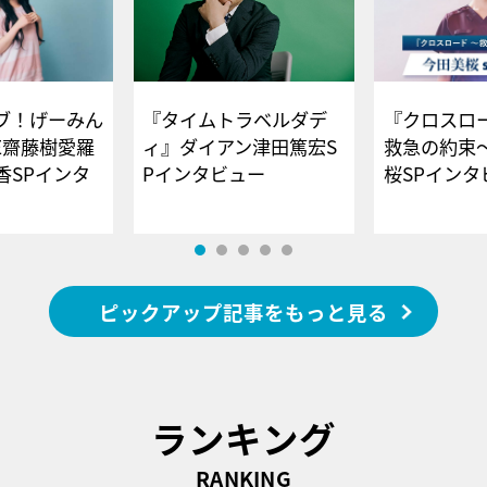
ブ！げーみん
『タイムトラベルダデ
『クロスロー
E齋藤樹愛羅
ィ』ダイアン津田篤宏S
救急の約束
香SPインタ
Pインタビュー
桜SPイ
ピックアップ記事をもっと見る
ランキング
RANKING