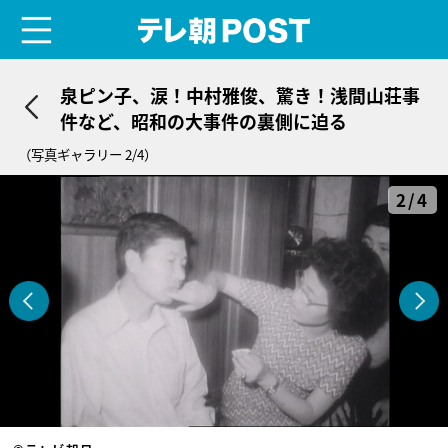
menu
テレ朝POST
泉ピン子、涙！中村雅俊、驚き！浅間山荘事
件など、昭和の大事件の裏側に迫る
（写真ギャラリー 2/4）
2/4