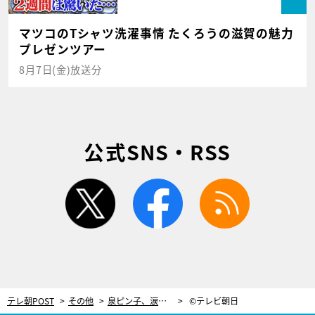
マツコのTシャツ洗濯事情 たくろうの滋賀の魅力
プレゼンツアー
8月7日(金)放送分
公式SNS・RSS
twitter
facebook
rss
テレ朝POST
その他
泉ピン子、涙！中村雅俊、驚き！浅間山荘事件など、昭和の大事件の裏側に迫る
©テレビ朝日