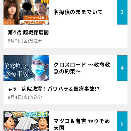
名探偵のままでいて
3
第4話 超戦慄展開
8月7日(金)放送分
クロスロード ～救命救
4
急の約束～
＃5 病院激震！パワハラ＆医療事故!?
8月4日(火)放送分
マツコ＆有吉 かりそめ
5
天国