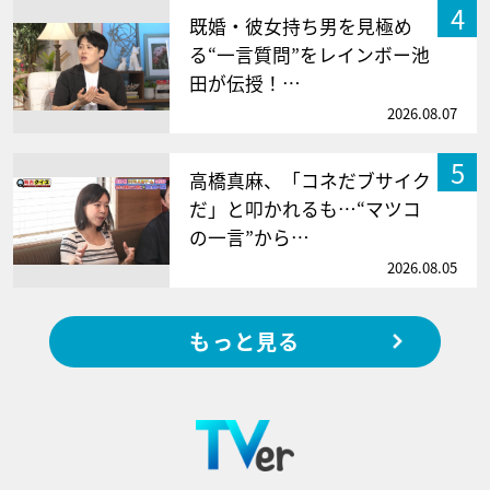
4
既婚・彼女持ち男を見極め
る“一言質問”をレインボー池
田が伝授！…
2026.08.07
5
高橋真麻、「コネだブサイク
だ」と叩かれるも…“マツコ
の一言”から…
2026.08.05
もっと見る