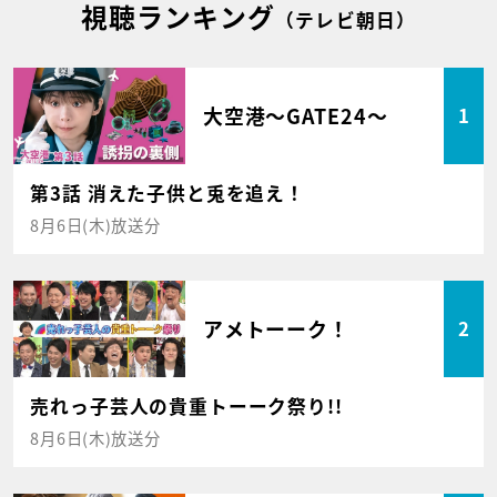
視聴ランキング
（テレビ朝日）
大空港～GATE24～
1
第3話 消えた子供と兎を追え！
8月6日(木)放送分
アメトーーク！
2
売れっ子芸人の貴重トーーク祭り!!
8月6日(木)放送分