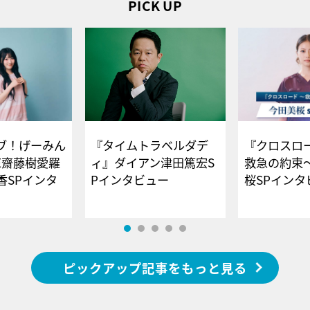
PICK UP
ブ！げーみん
『タイムトラベルダデ
『クロスロー
E齋藤樹愛羅
ィ』ダイアン津田篤宏S
救急の約束
香SPインタ
Pインタビュー
桜SPイ
ピックアップ記事をもっと見る