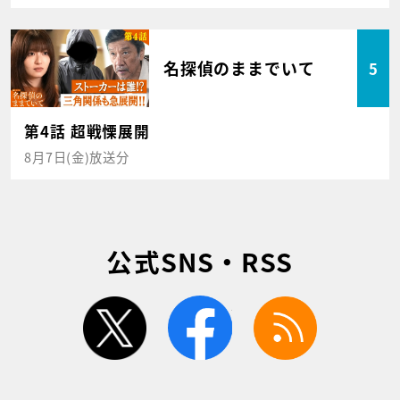
名探偵のままでいて
5
第4話 超戦慄展開
8月7日(金)放送分
公式SNS・RSS
twitter
facebook
rss