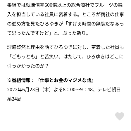
番組では就職倍率600倍以上の総合商社でフルーツの輸
入を担当している社員に密着する。ところが商社の仕事
の進め方を見たひろゆきが「すげぇ時間の無駄だなぁっ
て思ったんですけど」と、ぶった斬り。
理路整然と理由を話すひろゆきに対し、密着した社員も
「ごもっとも」と苦笑い。はたして、ひろゆきはどこに
引っかかったのか？
※番組情報：『仕事とお金のマジメな話』
2022年6月23日（木）よる8：00～9：48、テレビ朝日
系24局
ス