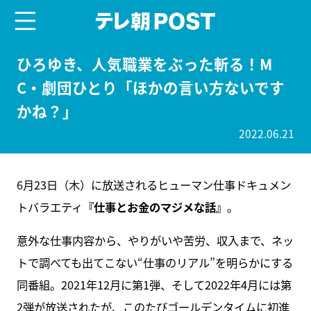
menu
テレ朝POST
ひろゆき、人気職業をぶった斬る！M
C・劇団ひとり「ほかの言い方ないです
かね？」
2022.06.21
6月23日（木）に放送されるヒューマン仕事ドキュメン
トバラエティ
『仕事とお金のマジメな話』
。
意外な仕事内容から、やりがいや苦労、収入まで、ネッ
トで調べても出てこない“仕事のリアル”を明らかにする
同番組。2021年12月に第1弾、そして2022年4月には第
2弾が放送されたが、このたびゴールデンタイムに初進