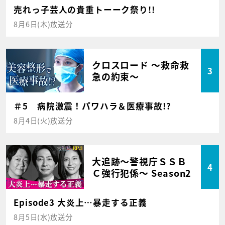
売れっ子芸人の貴重トーーク祭り!!
8月6日(木)放送分
クロスロード ～救命救
3
急の約束～
＃5 病院激震！パワハラ＆医療事故!?
8月4日(火)放送分
大追跡～警視庁ＳＳＢ
4
Ｃ強行犯係～ Season2
Episode3 大炎上…暴走する正義
8月5日(水)放送分