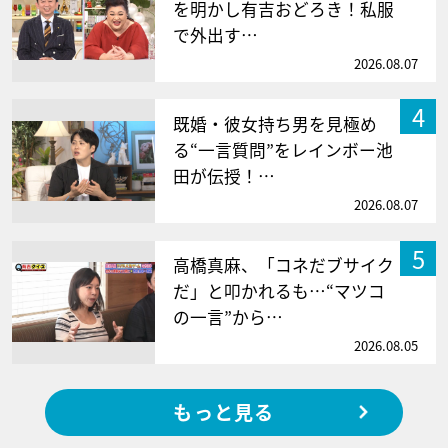
を明かし有吉おどろき！私服
で外出す…
2026.08.07
4
既婚・彼女持ち男を見極め
る“一言質問”をレインボー池
田が伝授！…
2026.08.07
5
高橋真麻、「コネだブサイク
だ」と叩かれるも…“マツコ
の一言”から…
2026.08.05
もっと見る