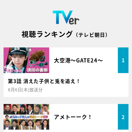
視聴ランキング
（テレビ朝日）
大空港～GATE24～
1
第3話 消えた子供と兎を追え！
8月6日(木)放送分
アメトーーク！
2